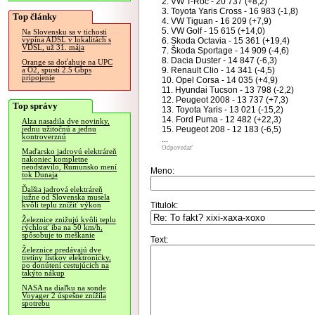
2. VW T-Roc - 20 737 (+8,2)
3. Toyota Yaris Cross - 16 983 (-1,8)
Top články
4. VW Tiguan - 16 209 (+7,9)
5. VW Golf - 15 615 (+14,0)
Na Slovensku sa v tichosti
vypína ADSL v lokalitách s
6. Skoda Octavia - 15 361 (+19,4)
VDSL, už 31. mája
7. Škoda Sportage - 14 909 (-4,6)
8. Dacia Duster - 14 847 (-6,3)
Orange sa doťahuje na UPC
9. Renault Clio - 14 341 (-4,5)
a O2, spustí 2.5 Gbps
pripojenie
10. Opel Corsa - 14 035 (+4,9)
11. Hyundai Tucson - 13 798 (-2,2)
12. Peugeot 2008 - 13 737 (+7,3)
Top správy
13. Toyota Yaris - 13 021 (-15,2)
14. Ford Puma - 12 482 (+22,3)
Alza nasadila dve novinky,
15. Peugeot 208 - 12 183 (-6,5)
jednu užitočnú a jednu
kontroverznú
...
Odpovedať
Maďarsko jadrovú elektráreň
nakoniec kompletne
neodstavilo, Rumunsko mení
Meno:
tok Dunaja
Ďalšia jadrová elektráreň
južne od Slovenska musela
Titulok:
kvôli teplu znížiť výkon
Železnice znižujú kvôli teplu
rýchlosť iba na 50 km/h,
spôsobuje to meškanie
Text:
Železnice predávajú dve
tretiny lístkov elektronicky,
po donútení cestujúcich na
takýto nákup
NASA na diaľku na sonde
Voyager 2 úspešne znížila
spotrebu