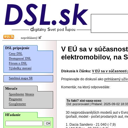
neprihlásený
V EÚ sa v súčasnost
DSL pripojenie
Ceny DSL
elektromobilov, na 
Dostupnosť DSL
Fórum o DSL
Výsledky meraní
Diskusia k článku:
V EÚ sa v súčasnosti
Satelitná mapa SR
Prispievajte do diskusií ako
prihlásený užív
Komentár, na ktorý odpovedáte:
Merače
Speedmeter
Merania
Pingmeter
To fakt? xixi-xaxa-xoxo
Googlemeter
Od: pozorovatel | Pridané: 2025-09-02 18:3
30 nejprodávanějších modelů aut v Evr
Hľadanie
(pořadí, model - počet prodaných aut, me
1. Dacia Sandero - 21 040 (-7,9)