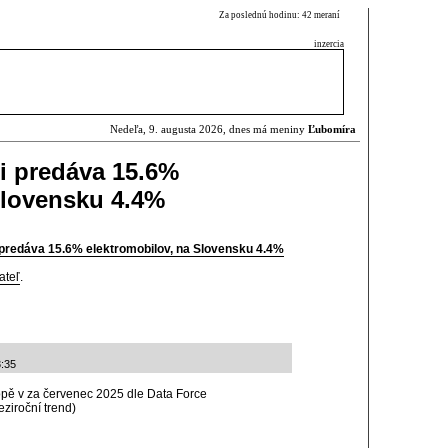
Za poslednú hodinu: 42 meraní
inzercia
Nedeľa, 9. augusta 2026, dnes má meniny
Ľubomíra
i predáva 15.6%
Slovensku 4.4%
 predáva 15.6% elektromobilov, na Slovensku 4.4%
ateľ
.
3:35
opě v za červenec 2025 dle Data Force
ziroční trend)