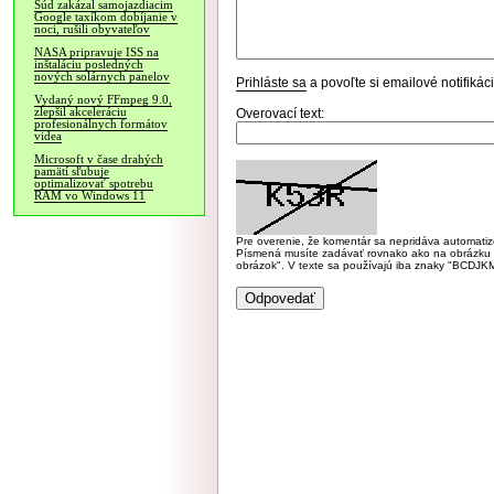
Súd zakázal samojazdiacim
Google taxíkom dobíjanie v
noci, rušili obyvateľov
NASA pripravuje ISS na
inštaláciu posledných
nových solárnych panelov
Prihláste sa
a povoľte si emailové notifiká
Vydaný nový FFmpeg 9.0,
zlepšil akceleráciu
Overovací text:
profesionálnych formátov
videa
Microsoft v čase drahých
pamätí sľubuje
optimalizovať spotrebu
RAM vo Windows 11
Pre overenie, že komentár sa nepridáva automatizov
Písmená musíte zadávať rovnako ako na obrázku veľk
obrázok". V texte sa používajú iba znaky "BC