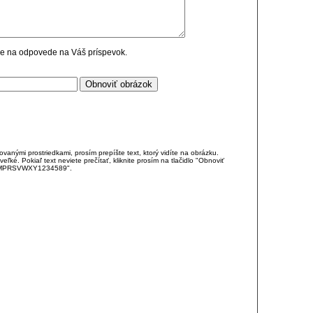
cie na odpovede na Váš príspevok.
anými prostriedkami, prosím prepíšte text, ktorý vidíte na obrázku.
é. Pokiaľ text neviete prečítať, kliknite prosím na tlačidlo "Obnoviť
DJKMPRSVWXY1234589".