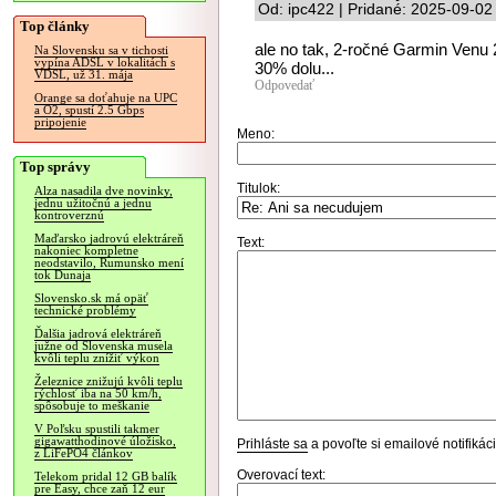
Od: ipc422 | Pridané: 2025-09-02
Top články
ale no tak, 2-ročné Garmin Venu 
Na Slovensku sa v tichosti
vypína ADSL v lokalitách s
30% dolu...
VDSL, už 31. mája
Odpovedať
Orange sa doťahuje na UPC
a O2, spustí 2.5 Gbps
pripojenie
Meno:
Top správy
Titulok:
Alza nasadila dve novinky,
jednu užitočnú a jednu
kontroverznú
Maďarsko jadrovú elektráreň
Text:
nakoniec kompletne
neodstavilo, Rumunsko mení
tok Dunaja
Slovensko.sk má opäť
technické problémy
Ďalšia jadrová elektráreň
južne od Slovenska musela
kvôli teplu znížiť výkon
Železnice znižujú kvôli teplu
rýchlosť iba na 50 km/h,
spôsobuje to meškanie
V Poľsku spustili takmer
gigawatthodinové úložisko,
Prihláste sa
a povoľte si emailové notifiká
z LiFePO4 článkov
Overovací text:
Telekom pridal 12 GB balík
pre Easy, chce zaň 12 eur