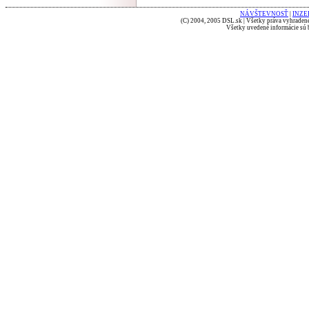
NÁVŠTEVNOSŤ
|
INZE
(C) 2004, 2005 DSL.sk | Všetky práva vyhradené
Všetky uvedené informácie sú b