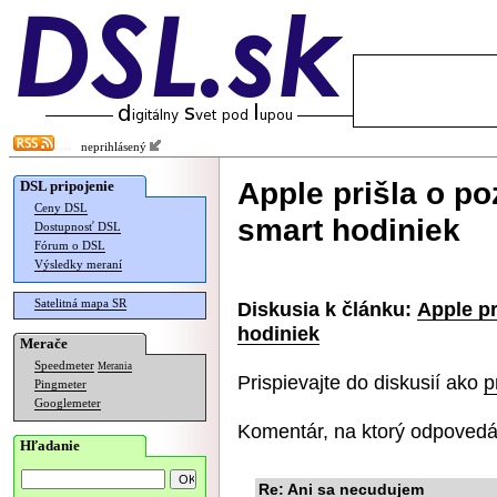
neprihlásený
Apple prišla o p
DSL pripojenie
Ceny DSL
smart hodiniek
Dostupnosť DSL
Fórum o DSL
Výsledky meraní
Satelitná mapa SR
Diskusia k článku:
Apple pr
hodiniek
Merače
Speedmeter
Merania
Prispievajte do diskusií ako
p
Pingmeter
Googlemeter
Komentár, na ktorý odpovedá
Hľadanie
Re: Ani sa necudujem