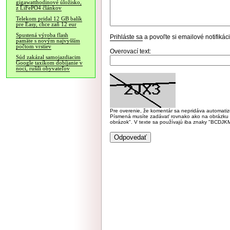
gigawatthodinové úložisko,
z LiFePO4 článkov
Telekom pridal 12 GB balík
pre Easy, chce zaň 12 eur
Spustená výroba flash
Prihláste sa
a povoľte si emailové notifiká
pamäte s novým najvyšším
počtom vrstiev
Overovací text:
Súd zakázal samojazdiacim
Google taxíkom dobíjanie v
noci, rušili obyvateľov
Pre overenie, že komentár sa nepridáva automatizov
Písmená musíte zadávať rovnako ako na obrázku veľk
obrázok". V texte sa používajú iba znaky "BC