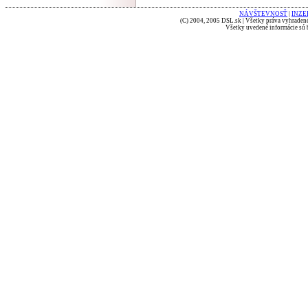
NÁVŠTEVNOSŤ
|
INZE
(C) 2004, 2005 DSL.sk | Všetky práva vyhradené
Všetky uvedené informácie sú b