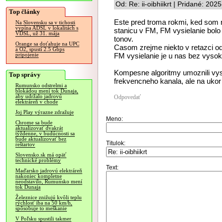
Od: Re: ii-oibhiikrt | Pridané: 20
Top články
Este pred troma rokmi, ked som na
Na Slovensku sa v tichosti
vypína ADSL v lokalitách s
stanicu v FM, FM vysielanie bol
VDSL, už 31. mája
tonov.
Orange sa doťahuje na UPC
Casom zrejme niekto v retazci od s
a O2, spustí 2.5 Gbps
FM vysielanie je u nas bez vysok
pripojenie
Kompesne algoritmy umoznili vysie
Top správy
frekvencneho kanala, ale na ukor
Rumunsko odstrelmi a
blokádou mení tok Dunaja,
aby udržalo jadrovú
Odpovedať
elektráreň v chode
Joj Play výrazne zdražuje
Meno:
Chrome sa bude
aktualizovať dvakrát
týždenne, v budúcnosti sa
bude aktualizovať bez
Titulok:
reštartov
Slovensko.sk má opäť
technické problémy
Text:
Maďarsko jadrovú elektráreň
nakoniec kompletne
neodstavilo, Rumunsko mení
tok Dunaja
Železnice znižujú kvôli teplu
rýchlosť iba na 50 km/h,
spôsobuje to meškanie
V Poľsku spustili takmer