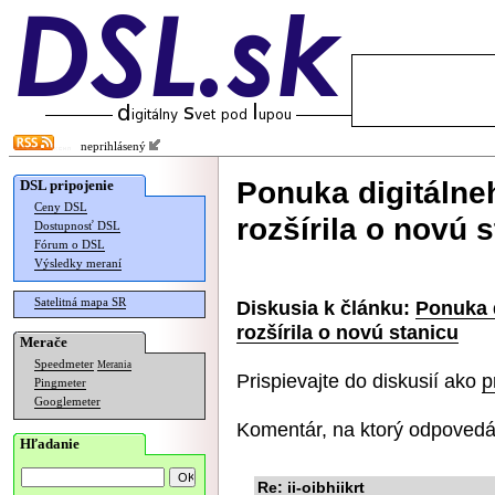
neprihlásený
Ponuka digitálne
DSL pripojenie
Ceny DSL
rozšírila o novú 
Dostupnosť DSL
Fórum o DSL
Výsledky meraní
Satelitná mapa SR
Diskusia k článku:
Ponuka 
rozšírila o novú stanicu
Merače
Speedmeter
Merania
Prispievajte do diskusií ako
p
Pingmeter
Googlemeter
Komentár, na ktorý odpovedá
Hľadanie
Re: ii-oibhiikrt