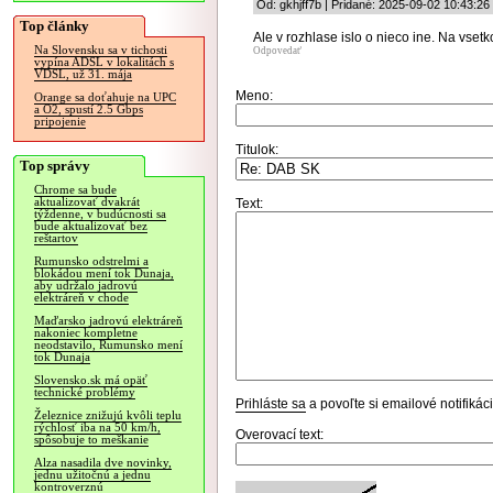
Od: gkhjff7b | Pridané: 2025-09-02 10:43:26
Top články
Ale v rozhlase islo o nieco ine. Na vsetk
Na Slovensku sa v tichosti
Odpovedať
vypína ADSL v lokalitách s
VDSL, už 31. mája
Meno:
Orange sa doťahuje na UPC
a O2, spustí 2.5 Gbps
pripojenie
Titulok:
Top správy
Chrome sa bude
aktualizovať dvakrát
Text:
týždenne, v budúcnosti sa
bude aktualizovať bez
reštartov
Rumunsko odstrelmi a
blokádou mení tok Dunaja,
aby udržalo jadrovú
elektráreň v chode
Maďarsko jadrovú elektráreň
nakoniec kompletne
neodstavilo, Rumunsko mení
tok Dunaja
Slovensko.sk má opäť
technické problémy
Prihláste sa
a povoľte si emailové notifiká
Železnice znižujú kvôli teplu
rýchlosť iba na 50 km/h,
Overovací text:
spôsobuje to meškanie
Alza nasadila dve novinky,
jednu užitočnú a jednu
kontroverznú