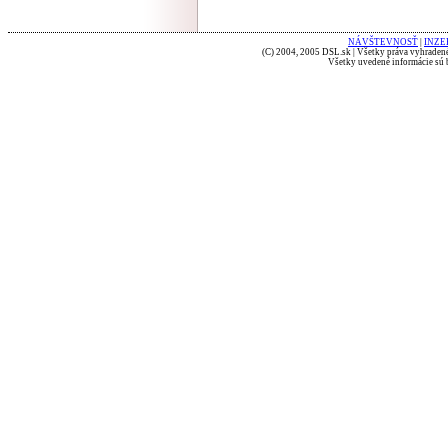
NÁVŠTEVNOSŤ
|
INZE
(C) 2004, 2005 DSL.sk | Všetky práva vyhradené
Všetky uvedené informácie sú b