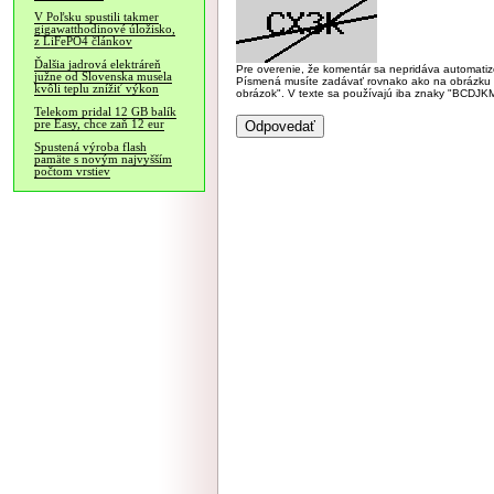
V Poľsku spustili takmer
gigawatthodinové úložisko,
z LiFePO4 článkov
Ďalšia jadrová elektráreň
Pre overenie, že komentár sa nepridáva automatizov
južne od Slovenska musela
Písmená musíte zadávať rovnako ako na obrázku veľk
kvôli teplu znížiť výkon
obrázok". V texte sa používajú iba znaky "BC
Telekom pridal 12 GB balík
pre Easy, chce zaň 12 eur
Spustená výroba flash
pamäte s novým najvyšším
počtom vrstiev