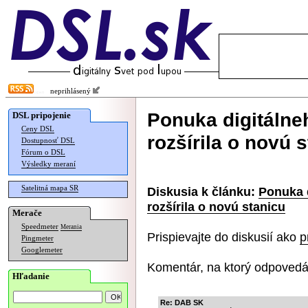
neprihlásený
Ponuka digitálne
DSL pripojenie
Ceny DSL
rozšírila o novú 
Dostupnosť DSL
Fórum o DSL
Výsledky meraní
Satelitná mapa SR
Diskusia k článku:
Ponuka 
rozšírila o novú stanicu
Merače
Speedmeter
Merania
Prispievajte do diskusií ako
p
Pingmeter
Googlemeter
Komentár, na ktorý odpovedá
Hľadanie
Re: DAB SK