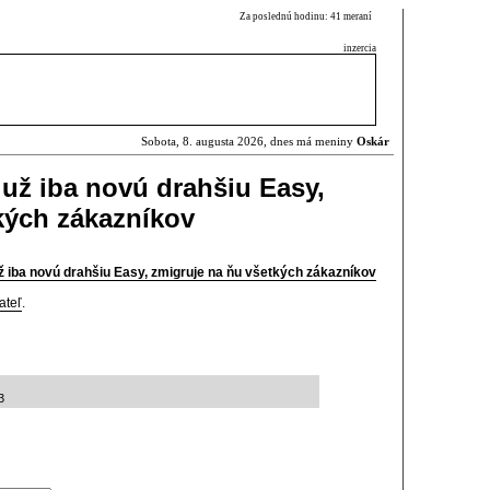
Za poslednú hodinu: 41 meraní
inzercia
Sobota, 8. augusta 2026, dnes má meniny
Oskár
už iba novú drahšiu Easy,
kých zákazníkov
 iba novú drahšiu Easy, zmigruje na ňu všetkých zákazníkov
ateľ
.
3