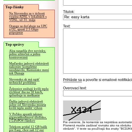
Top články
Titulok:
Na Slovensku sa v tichosti
vypína ADSL v lokalitách s
VDSL, už 31. mája
Text:
Orange sa doťahuje na UPC
a O2, spustí 2.5 Gbps
pripojenie
Top správy
Alza nasadila dve novinky,
jednu užitočnú a jednu
kontroverznú
Maďarsko jadrovú elektráreň
nakoniec kompletne
neodstavilo, Rumunsko mení
tok Dunaja
Slovensko.sk má opäť
Prihláste sa
a povoľte si emailové notifiká
technické problémy
Overovací text:
Železnice znižujú kvôli teplu
rýchlosť iba na 50 km/h,
spôsobuje to meškanie
Ďalšia jadrová elektráreň
južne od Slovenska musela
kvôli teplu znížiť výkon
V Poľsku spustili takmer
gigawatthodinové úložisko,
z LiFePO4 článkov
Pre overenie, že komentár sa nepridáva automatizov
Písmená musíte zadávať rovnako ako na obrázku veľk
Telekom pridal 12 GB balík
obrázok". V texte sa používajú iba znaky "BC
pre Easy, chce zaň 12 eur