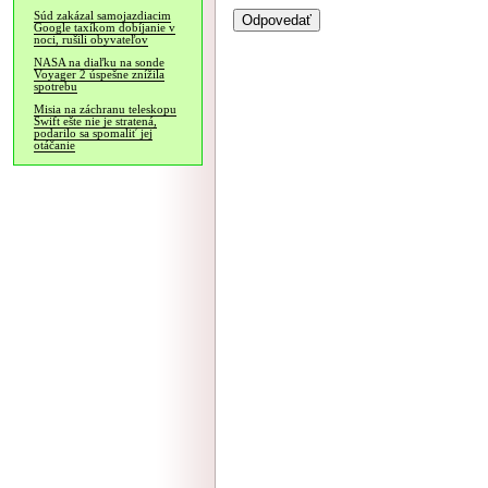
Súd zakázal samojazdiacim
Google taxíkom dobíjanie v
noci, rušili obyvateľov
NASA na diaľku na sonde
Voyager 2 úspešne znížila
spotrebu
Misia na záchranu teleskopu
Swift ešte nie je stratená,
podarilo sa spomaliť jej
otáčanie