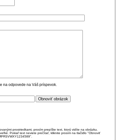
cie na odpovede na Váš príspevok.
anými prostriedkami, prosím prepíšte text, ktorý vidíte na obrázku.
é. Pokiaľ text neviete prečítať, kliknite prosím na tlačidlo "Obnoviť
DJKMPRSVWXY1234589".