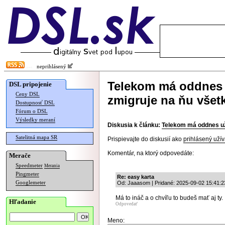
neprihlásený
Telekom má oddnes 
DSL pripojenie
Ceny DSL
zmigruje na ňu všet
Dostupnosť DSL
Fórum o DSL
Výsledky meraní
Diskusia k článku:
Telekom má oddnes už
Satelitná mapa SR
Prispievajte do diskusií ako
prihlásený užív
Komentár, na ktorý odpovedáte:
Merače
Speedmeter
Merania
Pingmeter
Re: easy karta
Googlemeter
Od: Jaaasom | Pridané: 2025-09-02 15:41:2
Má to ináč a o chvíľu to budeš mať aj ty.
Hľadanie
Odpovedať
Meno: