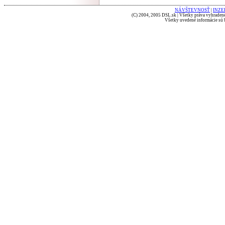
NÁVŠTEVNOSŤ
|
INZE
(C) 2004, 2005 DSL.sk | Všetky práva vyhradené
Všetky uvedené informácie sú b