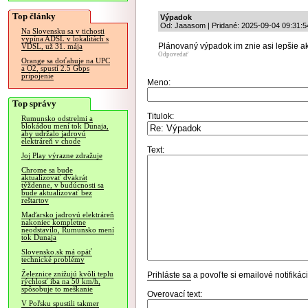
Top články
Výpadok
Od: Jaaasom | Pridané: 2025-09-04 09:31:5
Na Slovensku sa v tichosti
vypína ADSL v lokalitách s
Plánovaný výpadok im znie asi lepšie a
VDSL, už 31. mája
Odpovedať
Orange sa doťahuje na UPC
a O2, spustí 2.5 Gbps
pripojenie
Meno:
Top správy
Titulok:
Rumunsko odstrelmi a
blokádou mení tok Dunaja,
aby udržalo jadrovú
elektráreň v chode
Text:
Joj Play výrazne zdražuje
Chrome sa bude
aktualizovať dvakrát
týždenne, v budúcnosti sa
bude aktualizovať bez
reštartov
Maďarsko jadrovú elektráreň
nakoniec kompletne
neodstavilo, Rumunsko mení
tok Dunaja
Slovensko.sk má opäť
technické problémy
Železnice znižujú kvôli teplu
Prihláste sa
a povoľte si emailové notifiká
rýchlosť iba na 50 km/h,
spôsobuje to meškanie
Overovací text:
V Poľsku spustili takmer