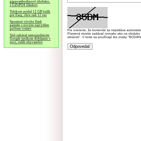
gigawatthodinové úložisko,
z LiFePO4 článkov
Telekom pridal 12 GB balík
pre Easy, chce zaň 12 eur
Spustená výroba flash
pamäte s novým najvyšším
počtom vrstiev
Pre overenie, že komentár sa nepridáva automatizov
Písmená musíte zadávať rovnako ako na obrázku veľk
Súd zakázal samojazdiacim
obrázok". V texte sa používajú iba znaky "BC
Google taxíkom dobíjanie v
noci, rušili obyvateľov