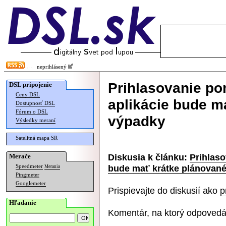
neprihlásený
Prihlasovanie po
DSL pripojenie
Ceny DSL
aplikácie bude m
Dostupnosť DSL
Fórum o DSL
výpadky
Výsledky meraní
Satelitná mapa SR
Diskusia k článku:
Prihlaso
Merače
bude mať krátke plánovan
Speedmeter
Merania
Pingmeter
Googlemeter
Prispievajte do diskusií ako
p
Hľadanie
Komentár, na ktorý odpovedá