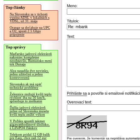
Meno:
Top články
Na Slovensku sa v tichosti
vypína ADSL v lokalitách s
Titulok:
VDSL, už 31. mája
Orange sa doťahuje na UPC
a O2, spustí 2.5 Gbps
pripojenie
Text:
Top správy
Maďarsko jadrovú elektráreň
nakoniec kompletne
neodstavilo, Rumunsko mení
tok Dunaja
Alza nasadila dve novinky,
jednu užitočnú a jednu
kontroverznú
Slovensko.sk má opäť
technické problémy
Prihláste sa
a povoľte si emailové notifiká
Železnice znižujú kvôli teplu
rýchlosť iba na 50 km/h,
spôsobuje to meškanie
Overovací text:
Ďalšia jadrová elektráreň
južne od Slovenska musela
kvôli teplu znížiť výkon
V Poľsku spustili takmer
gigawatthodinové úložisko,
z LiFePO4 článkov
Telekom pridal 12 GB balík
pre Easy, chce zaň 12 eur
Pre overenie, že komentár sa nepridáva automatizov