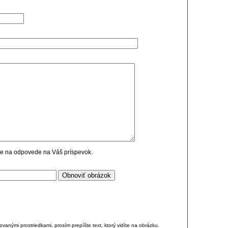
cie na odpovede na Váš príspevok.
anými prostriedkami, prosím prepíšte text, ktorý vidíte na obrázku.