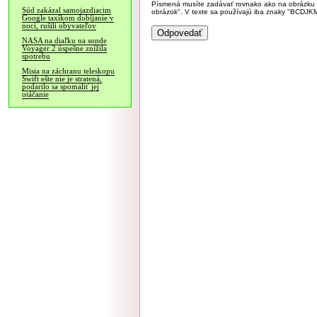
Písmená musíte zadávať rovnako ako na obrázku veľk
Súd zakázal samojazdiacim
obrázok". V texte sa používajú iba znaky "BC
Google taxíkom dobíjanie v
noci, rušili obyvateľov
NASA na diaľku na sonde
Voyager 2 úspešne znížila
spotrebu
Misia na záchranu teleskopu
Swift ešte nie je stratená,
podarilo sa spomaliť jej
otáčanie