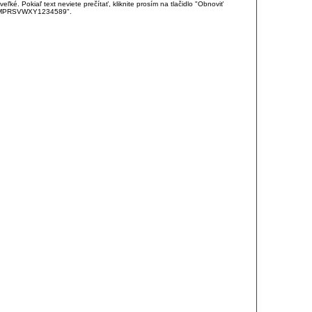
é. Pokiaľ text neviete prečítať, kliknite prosím na tlačidlo "Obnoviť
DJKMPRSVWXY1234589".