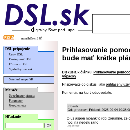
neprihlásený
Prihlasovanie pomoc
DSL pripojenie
Ceny DSL
bude mať krátke pl
Dostupnosť DSL
Fórum o DSL
Výsledky meraní
Diskusia k článku:
Prihlasovanie pomocou
výpadky
Satelitná mapa SR
Prispievajte do diskusií ako
prihlásený užív
Merače
Komentár, na ktorý odpovedáte:
Speedmeter
Merania
Pingmeter
Googlemeter
mbank
Od: grreerew | Pridané: 2025-09-04 10:38:0
Hľadanie
to uz aspon mbank to robi zorumne, ze d
noci na nedelu rano.
Odpovedať