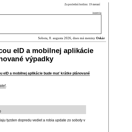
Za poslednú hodinu: 19 meraní
inzercia
Sobota, 8. augusta 2026, dnes má meniny
Oskár
ou eID a mobilnej aplikácie
ánované výpadky
 eID a mobilnej aplikácie bude mať krátke plánované
ateľ
.
0
aju tyzden dopredu vediet a robia update zo soboty v