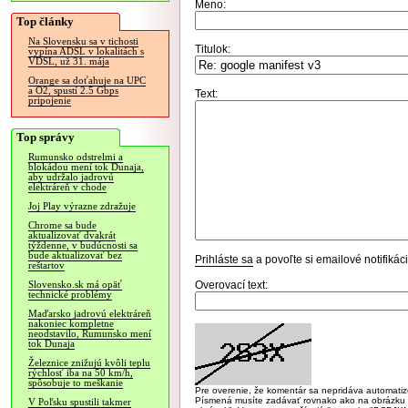
Meno:
Top články
Na Slovensku sa v tichosti
Titulok:
vypína ADSL v lokalitách s
VDSL, už 31. mája
Orange sa doťahuje na UPC
a O2, spustí 2.5 Gbps
Text:
pripojenie
Top správy
Rumunsko odstrelmi a
blokádou mení tok Dunaja,
aby udržalo jadrovú
elektráreň v chode
Joj Play výrazne zdražuje
Chrome sa bude
aktualizovať dvakrát
týždenne, v budúcnosti sa
bude aktualizovať bez
Prihláste sa
a povoľte si emailové notifiká
reštartov
Overovací text:
Slovensko.sk má opäť
technické problémy
Maďarsko jadrovú elektráreň
nakoniec kompletne
neodstavilo, Rumunsko mení
tok Dunaja
Železnice znižujú kvôli teplu
rýchlosť iba na 50 km/h,
spôsobuje to meškanie
Pre overenie, že komentár sa nepridáva automatizov
Písmená musíte zadávať rovnako ako na obrázku veľk
V Poľsku spustili takmer