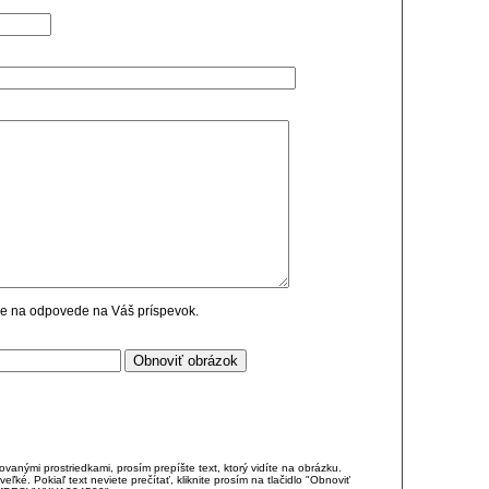
cie na odpovede na Váš príspevok.
anými prostriedkami, prosím prepíšte text, ktorý vidíte na obrázku.
é. Pokiaľ text neviete prečítať, kliknite prosím na tlačidlo "Obnoviť