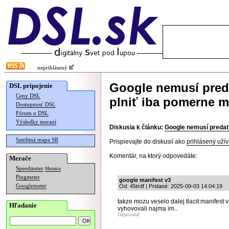
neprihlásený
Google nemusí pred
DSL pripojenie
Ceny DSL
plniť iba pomerne m
Dostupnosť DSL
Fórum o DSL
Výsledky meraní
Diskusia k článku:
Google nemusí predať
Satelitná mapa SR
Prispievajte do diskusií ako
prihlásený užív
Komentár, na ktorý odpovedáte:
Merače
Speedmeter
Merania
Pingmeter
google manifest v3
Googlemeter
Od: 45trdf | Pridané: 2025-09-03 14:04:19
takze mozu veselo dalej tlacit manifest 
Hľadanie
vyhovovali najma im..
Odpovedať