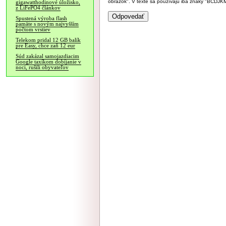
obrázok". V texte sa používajú iba znaky "BC
gigawatthodinové úložisko,
z LiFePO4 článkov
Spustená výroba flash
pamäte s novým najvyšším
počtom vrstiev
Telekom pridal 12 GB balík
pre Easy, chce zaň 12 eur
Súd zakázal samojazdiacim
Google taxíkom dobíjanie v
noci, rušili obyvateľov