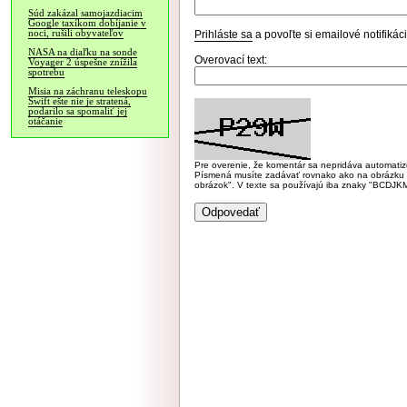
Súd zakázal samojazdiacim
Google taxíkom dobíjanie v
noci, rušili obyvateľov
Prihláste sa
a povoľte si emailové notifiká
NASA na diaľku na sonde
Overovací text:
Voyager 2 úspešne znížila
spotrebu
Misia na záchranu teleskopu
Swift ešte nie je stratená,
podarilo sa spomaliť jej
otáčanie
Pre overenie, že komentár sa nepridáva automatizov
Písmená musíte zadávať rovnako ako na obrázku veľk
obrázok". V texte sa používajú iba znaky "BC