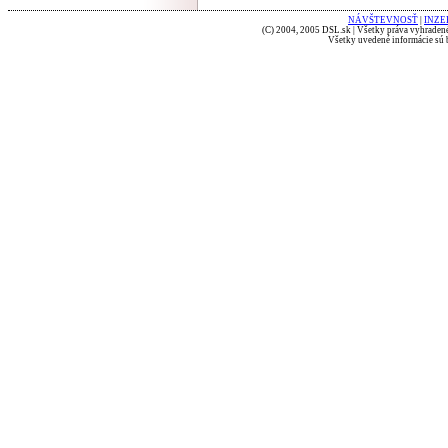
NÁVŠTEVNOSŤ
|
INZE
(C) 2004, 2005 DSL.sk | Všetky práva vyhradené
Všetky uvedené informácie sú b