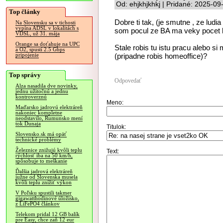
Od: ehjkhjkhkj | Pridané: 2025-09
Top články
Dobre ti tak, (je smutne , ze lud
Na Slovensku sa v tichosti
vypína ADSL v lokalitách s
som pocul ze BA ma veky pocet 
VDSL, už 31. mája
Orange sa doťahuje na UPC
Stale robis tu istu pracu alebo si
a O2, spustí 2.5 Gbps
(pripadne robis homeoffice)?
pripojenie
Top správy
Odpovedať
Alza nasadila dve novinky,
jednu užitočnú a jednu
kontroverznú
Meno:
Maďarsko jadrovú elektráreň
nakoniec kompletne
neodstavilo, Rumunsko mení
tok Dunaja
Titulok:
Slovensko.sk má opäť
technické problémy
Železnice znižujú kvôli teplu
Text:
rýchlosť iba na 50 km/h,
spôsobuje to meškanie
Ďalšia jadrová elektráreň
južne od Slovenska musela
kvôli teplu znížiť výkon
V Poľsku spustili takmer
gigawatthodinové úložisko,
z LiFePO4 článkov
Telekom pridal 12 GB balík
pre Easy, chce zaň 12 eur