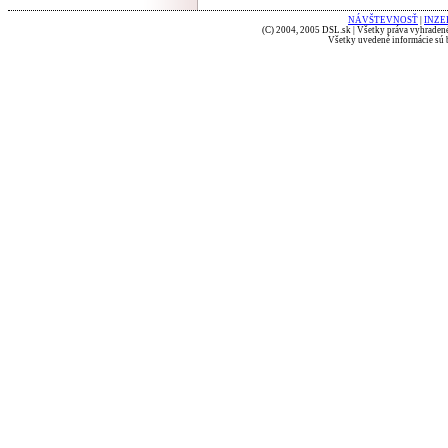
NÁVŠTEVNOSŤ
|
INZE
(C) 2004, 2005 DSL.sk | Všetky práva vyhradené
Všetky uvedené informácie sú b