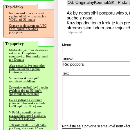
Od: OriginalnyKoumakSK | Pridan
Top články
Ak by neodstrihli podporu winxp, 
Na Slovensku sa v tichosti
vypína ADSL v lokalitách s
suche z nosa...
VDSL, už 31. mája
Kazdopadne tento krok je fajn pr
Orange sa doťahuje na UPC
skromnejsim ludom pouzivajucich
a O2, spustí 2.5 Gbps
Odpovedať
pripojenie
Top správy
Meno:
Maďarsko jadrovú elektráreň
nakoniec kompletne
neodstavilo, Rumunsko mení
Titulok:
tok Dunaja
Alza nasadila dve novinky,
jednu užitočnú a jednu
kontroverznú
Text:
Slovensko.sk má opäť
technické problémy
Železnice znižujú kvôli teplu
rýchlosť iba na 50 km/h,
spôsobuje to meškanie
Ďalšia jadrová elektráreň
južne od Slovenska musela
kvôli teplu znížiť výkon
V Poľsku spustili takmer
gigawatthodinové úložisko,
z LiFePO4 článkov
Telekom pridal 12 GB balík
Prihláste sa
a povoľte si emailové notifiká
pre Easy, chce zaň 12 eur