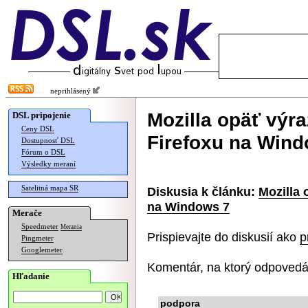
neprihlásený
Mozilla opäť výra
DSL pripojenie
Ceny DSL
Firefoxu na Wind
Dostupnosť DSL
Fórum o DSL
Výsledky meraní
Satelitná mapa SR
Diskusia k článku:
Mozilla 
na Windows 7
Merače
Speedmeter
Merania
Prispievajte do diskusií ako
p
Pingmeter
Googlemeter
Komentár, na ktorý odpovedá
Hľadanie
podpora