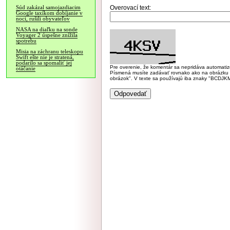
Overovací text:
Súd zakázal samojazdiacim
Google taxíkom dobíjanie v
noci, rušili obyvateľov
NASA na diaľku na sonde
Voyager 2 úspešne znížila
spotrebu
Misia na záchranu teleskopu
Swift ešte nie je stratená,
podarilo sa spomaliť jej
Pre overenie, že komentár sa nepridáva automatizov
otáčanie
Písmená musíte zadávať rovnako ako na obrázku veľk
obrázok". V texte sa používajú iba znaky "BC