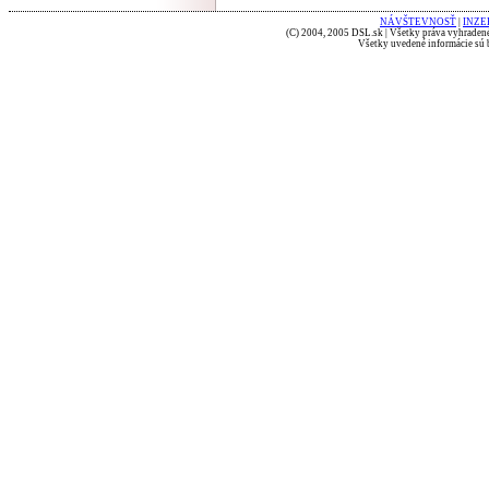
NÁVŠTEVNOSŤ
|
INZE
(C) 2004, 2005 DSL.sk | Všetky práva vyhradené
Všetky uvedené informácie sú b