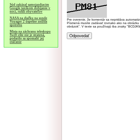
Súd zakázal samojazdiacim
Google taxíkom dobíjanie v
noci, rušili obyvateľov
NASA na diaľku na sonde
Pre overenie, že komentár sa nepridáva automatizov
Voyager 2 úspešne znížila
Písmená musíte zadávať rovnako ako na obrázku veľk
spotrebu
obrázok". V texte sa používajú iba znaky "BC
Misia na záchranu teleskopu
Swift ešte nie je stratená,
podarilo sa spomaliť jej
otáčanie