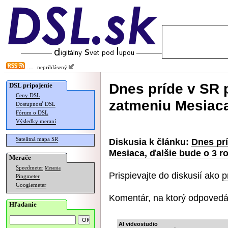
neprihlásený
Dnes príde v SR 
DSL pripojenie
Ceny DSL
zatmeniu Mesiaca
Dostupnosť DSL
Fórum o DSL
Výsledky meraní
Satelitná mapa SR
Diskusia k článku:
Dnes pr
Mesiaca, ďalšie bude o 3 r
Merače
Speedmeter
Merania
Prispievajte do diskusií ako
p
Pingmeter
Googlemeter
Komentár, na ktorý odpovedá
Hľadanie
AI videostudio