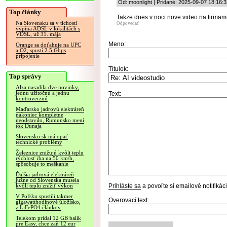
Od: moonlight | Pridané: 2025-09-07 18:16:3
Top články
Takze dnes v noci nove video na firmam
Na Slovensku sa v tichosti
Odpovedať
vypína ADSL v lokalitách s
VDSL, už 31. mája
Meno:
Orange sa doťahuje na UPC
a O2, spustí 2.5 Gbps
pripojenie
Titulok:
Top správy
Alza nasadila dve novinky,
jednu užitočnú a jednu
Text:
kontroverznú
Maďarsko jadrovú elektráreň
nakoniec kompletne
neodstavilo, Rumunsko mení
tok Dunaja
Slovensko.sk má opäť
technické problémy
Železnice znižujú kvôli teplu
rýchlosť iba na 50 km/h,
spôsobuje to meškanie
Ďalšia jadrová elektráreň
južne od Slovenska musela
Prihláste sa
a povoľte si emailové notifiká
kvôli teplu znížiť výkon
V Poľsku spustili takmer
Overovací text:
gigawatthodinové úložisko,
z LiFePO4 článkov
Telekom pridal 12 GB balík
pre Easy, chce zaň 12 eur