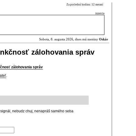
Za poslednú hodinu: 52 meraní
inzercia
Sobota, 8. augusta 2026, dnes má meniny
Oskár
funkčnosť zálohovania správ
nkčnosť zálohovania správ
ateľ
.
eš signál, nebudz chuj, nenapráš samého seba