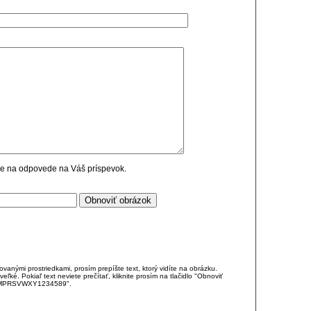
cie na odpovede na Váš príspevok.
anými prostriedkami, prosím prepíšte text, ktorý vidíte na obrázku.
é. Pokiaľ text neviete prečítať, kliknite prosím na tlačidlo "Obnoviť
DJKMPRSVWXY1234589".