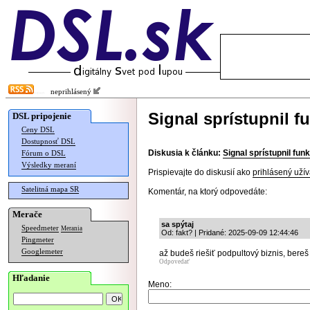
neprihlásený
Signal sprístupnil 
DSL pripojenie
Ceny DSL
Dostupnosť DSL
Diskusia k článku:
Signal sprístupnil fu
Fórum o DSL
Výsledky meraní
Prispievajte do diskusií ako
prihlásený užív
Satelitná mapa SR
Komentár, na ktorý odpovedáte:
Merače
sa spýtaj
Speedmeter
Merania
Od: fakt? | Pridané: 2025-09-09 12:44:46
Pingmeter
Googlemeter
až budeš riešiť podpultový biznis, ber
Odpovedať
Hľadanie
Meno: