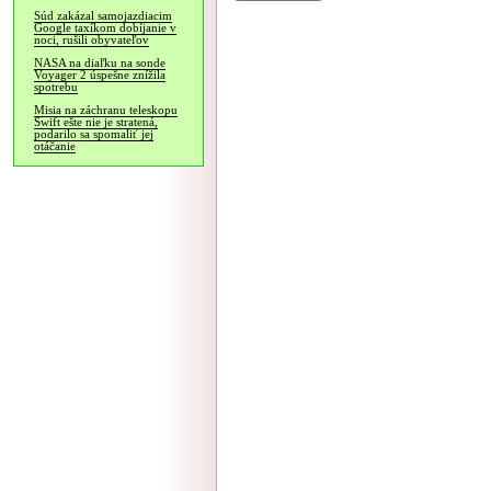
Súd zakázal samojazdiacim
Google taxíkom dobíjanie v
noci, rušili obyvateľov
NASA na diaľku na sonde
Voyager 2 úspešne znížila
spotrebu
Misia na záchranu teleskopu
Swift ešte nie je stratená,
podarilo sa spomaliť jej
otáčanie