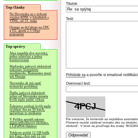
Titulok:
Top články
Na Slovensku sa v tichosti
vypína ADSL v lokalitách s
Text:
VDSL, už 31. mája
Orange sa doťahuje na UPC
a O2, spustí 2.5 Gbps
pripojenie
Top správy
Alza nasadila dve novinky,
jednu užitočnú a jednu
kontroverznú
Maďarsko jadrovú elektráreň
nakoniec kompletne
neodstavilo, Rumunsko mení
Prihláste sa
a povoľte si emailové notifiká
tok Dunaja
Slovensko.sk má opäť
Overovací text:
technické problémy
Ďalšia jadrová elektráreň
južne od Slovenska musela
kvôli teplu znížiť výkon
Železnice znižujú kvôli teplu
rýchlosť iba na 50 km/h,
spôsobuje to meškanie
Pre overenie, že komentár sa nepridáva automatizov
V Poľsku spustili takmer
Písmená musíte zadávať rovnako ako na obrázku veľk
gigawatthodinové úložisko,
obrázok". V texte sa používajú iba znaky "BC
z LiFePO4 článkov
Telekom pridal 12 GB balík
pre Easy, chce zaň 12 eur