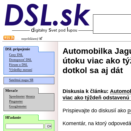
neprihlásený
Automobilka Jag
DSL pripojenie
Ceny DSL
útoku viac ako t
Dostupnosť DSL
Fórum o DSL
dotkol sa aj dát
Výsledky meraní
Satelitná mapa SR
Diskusia k článku:
Automob
Merače
viac ako týždeň odstavenú 
Speedmeter
Merania
Pingmeter
Googlemeter
Prispievajte do diskusií ako
p
Hľadanie
Komentár, na ktorý odpovedá