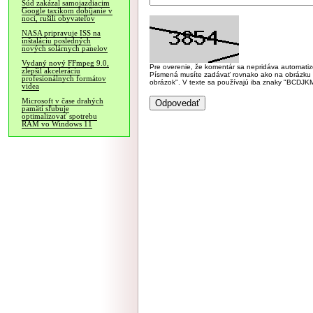
Súd zakázal samojazdiacim
Google taxíkom dobíjanie v
noci, rušili obyvateľov
NASA pripravuje ISS na
inštaláciu posledných
nových solárnych panelov
Vydaný nový FFmpeg 9.0,
Pre overenie, že komentár sa nepridáva automatizov
zlepšil akceleráciu
Písmená musíte zadávať rovnako ako na obrázku veľk
profesionálnych formátov
obrázok". V texte sa používajú iba znaky "BC
videa
Microsoft v čase drahých
pamätí sľubuje
optimalizovať spotrebu
RAM vo Windows 11