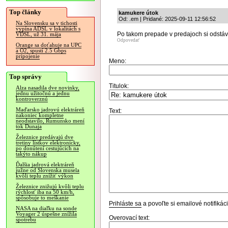
Top články
kamukere útok
Od: .em | Pridané: 2025-09-11 12:56:52
Na Slovensku sa v tichosti
vypína ADSL v lokalitách s
Po takom prepade v predajoch si odstá
VDSL, už 31. mája
Odpovedať
Orange sa doťahuje na UPC
a O2, spustí 2.5 Gbps
pripojenie
Meno:
Top správy
Titulok:
Alza nasadila dve novinky,
jednu užitočnú a jednu
kontroverznú
Maďarsko jadrovú elektráreň
Text:
nakoniec kompletne
neodstavilo, Rumunsko mení
tok Dunaja
Železnice predávajú dve
tretiny lístkov elektronicky,
po donútení cestujúcich na
takýto nákup
Ďalšia jadrová elektráreň
južne od Slovenska musela
kvôli teplu znížiť výkon
Železnice znižujú kvôli teplu
rýchlosť iba na 50 km/h,
spôsobuje to meškanie
Prihláste sa
a povoľte si emailové notifiká
NASA na diaľku na sonde
Voyager 2 úspešne znížila
Overovací text:
spotrebu