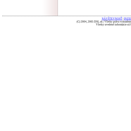
NÁVŠTEVNOSŤ
|
INZE
(C) 2004, 2005 DSL.sk | Všetky práva vyhradené
Všetky uvedené informácie sú b