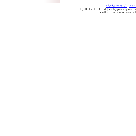
NÁVŠTEVNOSŤ
|
INZE
(C) 2004, 2005 DSL.sk | Všetky práva vyhradené
Všetky uvedené informácie sú b