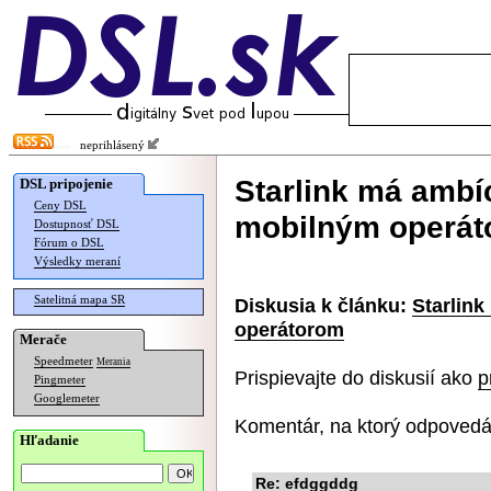
neprihlásený
Starlink má ambí
DSL pripojenie
Ceny DSL
mobilným operá
Dostupnosť DSL
Fórum o DSL
Výsledky meraní
Satelitná mapa SR
Diskusia k článku:
Starlin
operátorom
Merače
Speedmeter
Merania
Prispievajte do diskusií ako
p
Pingmeter
Googlemeter
Komentár, na ktorý odpovedá
Hľadanie
Re: efdggddg