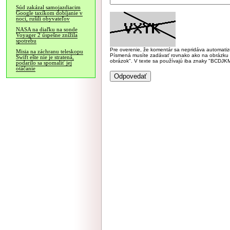
Súd zakázal samojazdiacim
Google taxíkom dobíjanie v
noci, rušili obyvateľov
NASA na diaľku na sonde
Voyager 2 úspešne znížila
spotrebu
Pre overenie, že komentár sa nepridáva automatizov
Misia na záchranu teleskopu
Písmená musíte zadávať rovnako ako na obrázku veľk
Swift ešte nie je stratená,
obrázok". V texte sa používajú iba znaky "BC
podarilo sa spomaliť jej
otáčanie