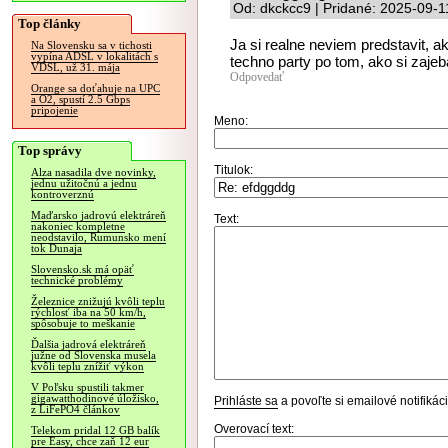
Od: dkckcc9 | Pridané: 2025-09-1
Top články
Ja si realne neviem predstavit,
Na Slovensku sa v tichosti
vypína ADSL v lokalitách s
techno party po tom, ako si zajebal
VDSL, už 31. mája
Odpovedať
Orange sa doťahuje na UPC
a O2, spustí 2.5 Gbps
pripojenie
Meno:
Top správy
Titulok:
Alza nasadila dve novinky,
jednu užitočnú a jednu
kontroverznú
Maďarsko jadrovú elektráreň
Text:
nakoniec kompletne
neodstavilo, Rumunsko mení
tok Dunaja
Slovensko.sk má opäť
technické problémy
Železnice znižujú kvôli teplu
rýchlosť iba na 50 km/h,
spôsobuje to meškanie
Ďalšia jadrová elektráreň
južne od Slovenska musela
kvôli teplu znížiť výkon
V Poľsku spustili takmer
gigawatthodinové úložisko,
Prihláste sa
a povoľte si emailové notifiká
z LiFePO4 článkov
Overovací text:
Telekom pridal 12 GB balík
pre Easy, chce zaň 12 eur