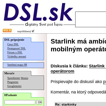
neprihlásený
Starlink má ambí
DSL pripojenie
Ceny DSL
mobilným operá
Dostupnosť DSL
Fórum o DSL
Výsledky meraní
Satelitná mapa SR
Diskusia k článku:
Starlin
operátorom
Merače
Speedmeter
Merania
Prispievajte do diskusií ako
p
Pingmeter
Googlemeter
Komentár, na ktorý odpovedá
Hľadanie
Re: starkinky