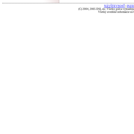
NÁVŠTEVNOSŤ
|
INZE
(C) 2004, 2005 DSL.sk | Všetky práva vyhradené
Všetky uvedené informácie sú b