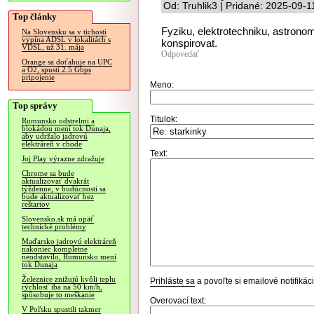
Od: Truhlik3 | Pridané: 2025-09-1
Top články
Fyziku, elektrotechniku, astrono
Na Slovensku sa v tichosti
vypína ADSL v lokalitách s
konspirovat.
VDSL, už 31. mája
Odpovedať
Orange sa doťahuje na UPC
a O2, spustí 2.5 Gbps
pripojenie
Meno:
Top správy
Titulok:
Rumunsko odstrelmi a
blokádou mení tok Dunaja,
aby udržalo jadrovú
elektráreň v chode
Text:
Joj Play výrazne zdražuje
Chrome sa bude
aktualizovať dvakrát
týždenne, v budúcnosti sa
bude aktualizovať bez
reštartov
Slovensko.sk má opäť
technické problémy
Maďarsko jadrovú elektráreň
nakoniec kompletne
neodstavilo, Rumunsko mení
tok Dunaja
Železnice znižujú kvôli teplu
Prihláste sa
a povoľte si emailové notifiká
rýchlosť iba na 50 km/h,
spôsobuje to meškanie
Overovací text:
V Poľsku spustili takmer