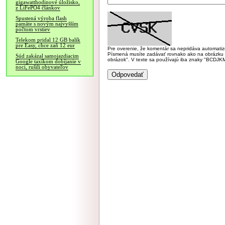
gigawatthodinové úložisko,
z LiFePO4 článkov
Spustená výroba flash
pamäte s novým najvyšším
počtom vrstiev
Telekom pridal 12 GB balík
pre Easy, chce zaň 12 eur
Pre overenie, že komentár sa nepridáva automatizov
Písmená musíte zadávať rovnako ako na obrázku veľk
Súd zakázal samojazdiacim
obrázok". V texte sa používajú iba znaky "BC
Google taxíkom dobíjanie v
noci, rušili obyvateľov