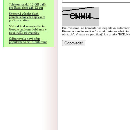
Telekom pridal 12 GB balík
pre Easy, chce zaň 12 eur
Spustená výroba flash
pamäte s novým najvyšším
počtom vrstiev
Súd zakázal samojazdiacim
Pre overenie, že komentár sa nepridáva automatizov
Google taxíkom dobíjanie v
Písmená musíte zadávať rovnako ako na obrázku veľk
noci, rušili obyvateľov
obrázok". V texte sa používajú iba znaky "BC
Odštartovala nová séria
populárneho sci-fi Futurama