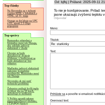
Od: bjfbj | Pridané: 2025-09-11 2
Top články
To nie je konšpirovanie. Prílad: 
Na Slovensku sa v tichosti
vypína ADSL v lokalitách s
jasne ukazaujú zvýšenú teplotu vo
VDSL, už 31. mája
Odpovedať
Orange sa doťahuje na UPC
a O2, spustí 2.5 Gbps
pripojenie
Meno:
Top správy
Titulok:
Rumunsko odstrelmi a
blokádou mení tok Dunaja,
aby udržalo jadrovú
elektráreň v chode
Text:
Chrome sa bude
aktualizovať dvakrát
týždenne, v budúcnosti sa
bude aktualizovať bez
reštartov
Maďarsko jadrovú elektráreň
nakoniec kompletne
neodstavilo, Rumunsko mení
tok Dunaja
Slovensko.sk má opäť
technické problémy
Železnice znižujú kvôli teplu
rýchlosť iba na 50 km/h,
spôsobuje to meškanie
Prihláste sa
a povoľte si emailové notifiká
V Poľsku spustili takmer
Overovací text:
gigawatthodinové úložisko,
z LiFePO4 článkov