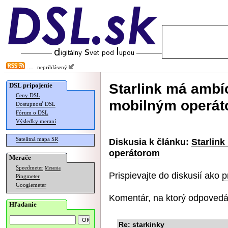
neprihlásený
Starlink má ambí
DSL pripojenie
Ceny DSL
mobilným operá
Dostupnosť DSL
Fórum o DSL
Výsledky meraní
Satelitná mapa SR
Diskusia k článku:
Starlin
operátorom
Merače
Speedmeter
Merania
Prispievajte do diskusií ako
p
Pingmeter
Googlemeter
Komentár, na ktorý odpovedá
Hľadanie
Re: starkinky