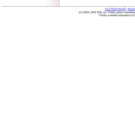
NÁVŠTEVNOSŤ
|
INZE
(C) 2004, 2005 DSL.sk | Všetky práva vyhradené
Všetky uvedené informácie sú b