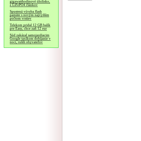
gigawatthodinové úložisko,
z LiFePO4 článkov
Spustená výroba flash
pamäte s novým najvyšším
počtom vrstiev
Telekom pridal 12 GB balík
pre Easy, chce zaň 12 eur
Súd zakázal samojazdiacim
Google taxíkom dobíjanie v
noci, rušili obyvateľov