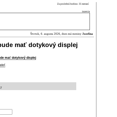
Za poslednú hodinu: 35 meraní
inzercia
Štvrtok, 6. augusta 2026, dnes má meniny
Jozefína
ude mať dotykový displej
e mať dotykový displej
ateľ
.
37