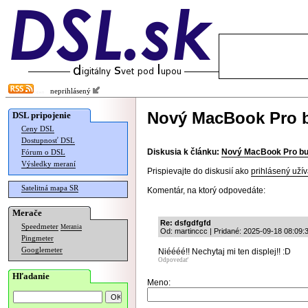
neprihlásený
Nový MacBook Pro b
DSL pripojenie
Ceny DSL
Dostupnosť DSL
Diskusia k článku:
Nový MacBook Pro bud
Fórum o DSL
Výsledky meraní
Prispievajte do diskusií ako
prihlásený užív
Satelitná mapa SR
Komentár, na ktorý odpovedáte:
Merače
Re: dsfgdfgfd
Speedmeter
Merania
Od: martinccc | Pridané: 2025-09-18 08:09:
Pingmeter
Googlemeter
Niéééé!! Nechytaj mi ten displej!! :D
Odpovedať
Hľadanie
Meno: