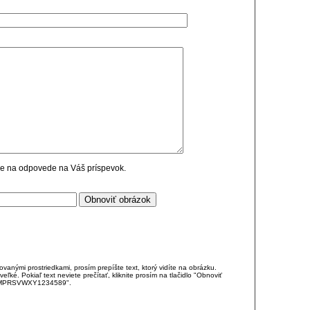
cie na odpovede na Váš príspevok.
anými prostriedkami, prosím prepíšte text, ktorý vidíte na obrázku.
é. Pokiaľ text neviete prečítať, kliknite prosím na tlačidlo "Obnoviť
DJKMPRSVWXY1234589".