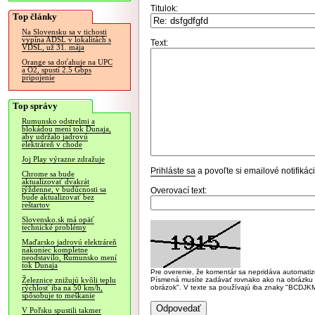
Titulok:
Top články
Na Slovensku sa v tichosti
vypína ADSL v lokalitách s
Text:
VDSL, už 31. mája
Orange sa doťahuje na UPC
a O2, spustí 2.5 Gbps
pripojenie
Top správy
Rumunsko odstrelmi a
blokádou mení tok Dunaja,
aby udržalo jadrovú
elektráreň v chode
Joj Play výrazne zdražuje
Prihláste sa
a povoľte si emailové notifiká
Chrome sa bude
aktualizovať dvakrát
týždenne, v budúcnosti sa
Overovací text:
bude aktualizovať bez
reštartov
Slovensko.sk má opäť
technické problémy
Maďarsko jadrovú elektráreň
nakoniec kompletne
neodstavilo, Rumunsko mení
tok Dunaja
Pre overenie, že komentár sa nepridáva automatizov
Písmená musíte zadávať rovnako ako na obrázku veľk
Železnice znižujú kvôli teplu
obrázok". V texte sa používajú iba znaky "BC
rýchlosť iba na 50 km/h,
spôsobuje to meškanie
V Poľsku spustili takmer