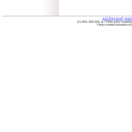
NÁVŠTEVNOSŤ
|
INZE
(C) 2004, 2005 DSL.sk | Všetky práva vyhradené
Všetky uvedené informácie sú b