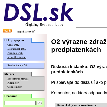
neprihlásený
O2 výrazne zdraž
DSL pripojenie
Ceny DSL
predplatenkách
Dostupnosť DSL
Fórum o DSL
Výsledky meraní
Satelitná mapa SR
Diskusia k článku:
O2 výra
predplatenkách
Merače
Speedmeter
Merania
Prispievajte do diskusií ako
p
Pingmeter
Googlemeter
Komentár, na ktorý odpovedá
Hľadanie
ultraradikálny konsenzualizmus