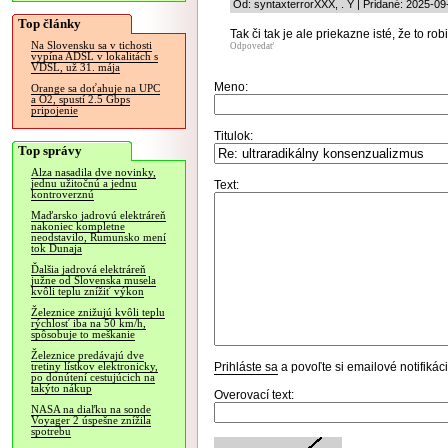
Od: syntaxterrorXXX, . Y | Pridané: 2025-09
Top články
Tak či tak je ale priekazne isté, že to ro
Na Slovensku sa v tichosti
Odpovedať
vypína ADSL v lokalitách s
VDSL, už 31. mája
Meno:
Orange sa doťahuje na UPC
a O2, spustí 2.5 Gbps
pripojenie
Titulok:
Top správy
Alza nasadila dve novinky,
jednu užitočnú a jednu
Text:
kontroverznú
Maďarsko jadrovú elektráreň
nakoniec kompletne
neodstavilo, Rumunsko mení
tok Dunaja
Ďalšia jadrová elektráreň
južne od Slovenska musela
kvôli teplu znížiť výkon
Železnice znižujú kvôli teplu
rýchlosť iba na 50 km/h,
spôsobuje to meškanie
Železnice predávajú dve
Prihláste sa
a povoľte si emailové notifiká
tretiny lístkov elektronicky,
po donútení cestujúcich na
takýto nákup
Overovací text:
NASA na diaľku na sonde
Voyager 2 úspešne znížila
spotrebu