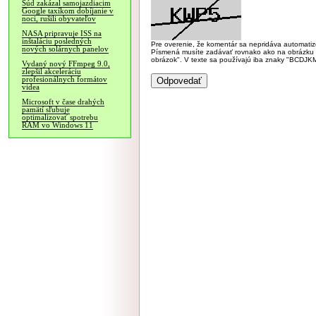
Súd zakázal samojazdiacim
Google taxíkom dobíjanie v
noci, rušili obyvateľov
NASA pripravuje ISS na
inštaláciu posledných
Pre overenie, že komentár sa nepridáva automatizov
nových solárnych panelov
Písmená musíte zadávať rovnako ako na obrázku veľk
obrázok". V texte sa používajú iba znaky "BC
Vydaný nový FFmpeg 9.0,
zlepšil akceleráciu
profesionálnych formátov
videa
Microsoft v čase drahých
pamätí sľubuje
optimalizovať spotrebu
RAM vo Windows 11