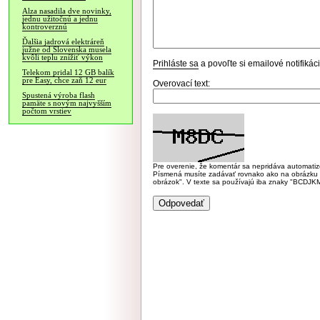
Alza nasadila dve novinky,
jednu užitočnú a jednu
kontroverznú
Ďalšia jadrová elektráreň
južne od Slovenska musela
kvôli teplu znížiť výkon
Prihláste sa
a povoľte si emailové notifiká
Telekom pridal 12 GB balík
pre Easy, chce zaň 12 eur
Overovací text:
Spustená výroba flash
pamäte s novým najvyšším
počtom vrstiev
Pre overenie, že komentár sa nepridáva automatizov
Písmená musíte zadávať rovnako ako na obrázku veľk
obrázok". V texte sa používajú iba znaky "BC