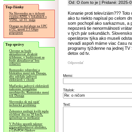
Od: O čom to je | Pridané: 2025-
Top články
Konanie proti televíziám??? Toto r
Na Slovensku sa v tichosti
vypína ADSL v lokalitách s
ako tu niekto napísal po celom dn
VDSL, už 31. mája
som pochopil ako sarkazmus, a p
Orange sa doťahuje na UPC
nepozerá tie nenormálnosti vrátan
a O2, spustí 2.5 Gbps
v tých pár sekundách. Slovensko
pripojenie
operátorov týka ako museli odstavi
nevadí aspoň máme viac času na 
Top správy
programy týždenne na jednej TV S
Chrome sa bude
detox od tv.
aktualizovať dvakrát
týždenne, v budúcnosti sa
bude aktualizovať bez
Odpovedať
reštartov
Rumunsko odstrelmi a
blokádou mení tok Dunaja,
Meno:
aby udržalo jadrovú
elektráreň v chode
Maďarsko jadrovú elektráreň
nakoniec kompletne
Titulok:
neodstavilo, Rumunsko mení
tok Dunaja
Slovensko.sk má opäť
Text:
technické problémy
Železnice znižujú kvôli teplu
rýchlosť iba na 50 km/h,
spôsobuje to meškanie
V Poľsku spustili takmer
gigawatthodinové úložisko,
z LiFePO4 článkov