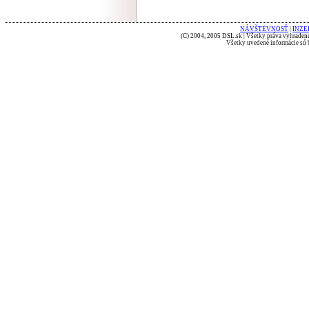
NÁVŠTEVNOSŤ
|
INZE
(C) 2004, 2005 DSL.sk | Všetky práva vyhradené
Všetky uvedené informácie sú b