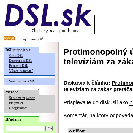
neprihlásený
Protimonopolný ú
DSL pripojenie
Ceny DSL
televíziám za zák
Dostupnosť DSL
Fórum o DSL
Výsledky meraní
Satelitná mapa SR
Diskusia k článku:
Protimon
televíziám za zákaz pretáč
Merače
Speedmeter
Merania
Prispievajte do diskusií ako
p
Pingmeter
Googlemeter
Komentár, na ktorý odpovedá
Hľadanie
o ničom