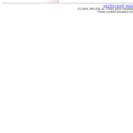
NÁVŠTEVNOSŤ
|
INZE
(C) 2004, 2005 DSL.sk | Všetky práva vyhradené
Všetky uvedené informácie sú b