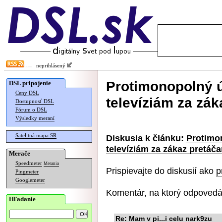
neprihlásený
Protimonopolný ú
DSL pripojenie
Ceny DSL
televíziám za zák
Dostupnosť DSL
Fórum o DSL
Výsledky meraní
Satelitná mapa SR
Diskusia k článku:
Protimon
televíziám za zákaz pretáč
Merače
Speedmeter
Merania
Prispievajte do diskusií ako
p
Pingmeter
Googlemeter
Komentár, na ktorý odpovedá
Hľadanie
Re: Mam v pi...i celu nark9zu