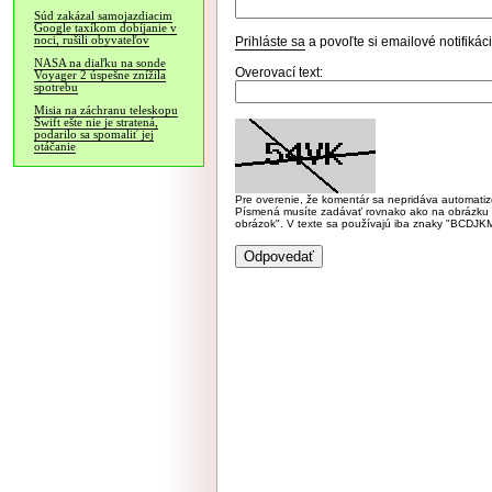
Súd zakázal samojazdiacim
Google taxíkom dobíjanie v
noci, rušili obyvateľov
Prihláste sa
a povoľte si emailové notifiká
NASA na diaľku na sonde
Overovací text:
Voyager 2 úspešne znížila
spotrebu
Misia na záchranu teleskopu
Swift ešte nie je stratená,
podarilo sa spomaliť jej
otáčanie
Pre overenie, že komentár sa nepridáva automatizov
Písmená musíte zadávať rovnako ako na obrázku veľk
obrázok". V texte sa používajú iba znaky "BC