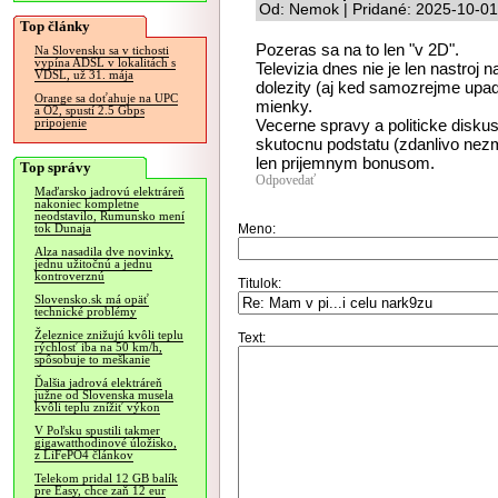
Od: Nemok | Pridané: 2025-10-01
Top články
Pozeras sa na to len "v 2D".
Na Slovensku sa v tichosti
vypína ADSL v lokalitách s
Televizia dnes nie je len nastroj n
VDSL, už 31. mája
dolezity (aj ked samozrejme upada
Orange sa doťahuje na UPC
mienky.
a O2, spustí 2.5 Gbps
Vecerne spravy a politicke disku
pripojenie
skutocnu podstatu (zdanlivo nezm
len prijemnym bonusom.
Top správy
Odpovedať
Maďarsko jadrovú elektráreň
nakoniec kompletne
neodstavilo, Rumunsko mení
Meno:
tok Dunaja
Alza nasadila dve novinky,
jednu užitočnú a jednu
kontroverznú
Titulok:
Slovensko.sk má opäť
technické problémy
Železnice znižujú kvôli teplu
Text:
rýchlosť iba na 50 km/h,
spôsobuje to meškanie
Ďalšia jadrová elektráreň
južne od Slovenska musela
kvôli teplu znížiť výkon
V Poľsku spustili takmer
gigawatthodinové úložisko,
z LiFePO4 článkov
Telekom pridal 12 GB balík
pre Easy, chce zaň 12 eur