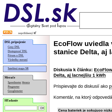
neprihlásený
EcoFlow uviedla 
DSL pripojenie
Ceny DSL
stanice Delta, aj
Dostupnosť DSL
Fórum o DSL
Výsledky meraní
Satelitná mapa SR
Diskusia k článku:
EcoFlow 
Delta, aj lacnejšiu 1 kWh
Merače
Speedmeter
Merania
Prispievajte do diskusií ako
p
Pingmeter
Googlemeter
Komentár, na ktorý odpovedá
Hľadanie
Cena bateriek je sokujuco nizk