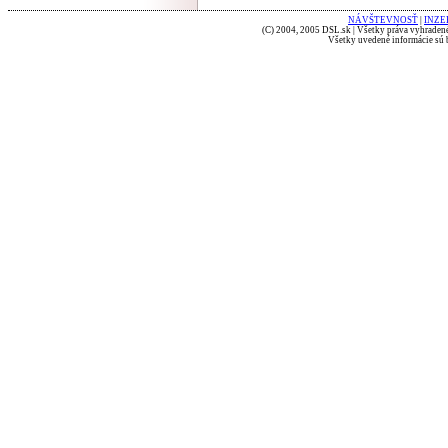
NÁVŠTEVNOSŤ
|
INZE
(C) 2004, 2005 DSL.sk | Všetky práva vyhradené
Všetky uvedené informácie sú b