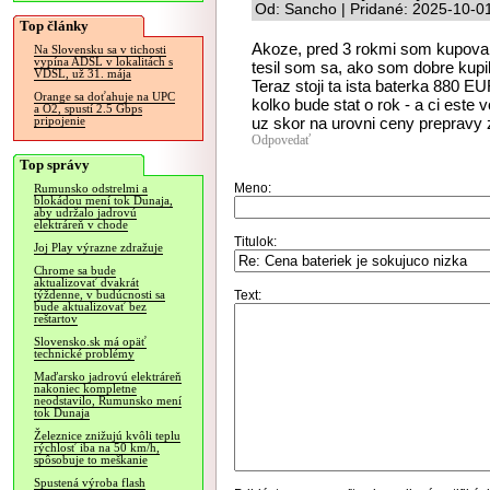
Od: Sancho | Pridané: 2025-10-0
Top články
Akoze, pred 3 rokmi som kupov
Na Slovensku sa v tichosti
vypína ADSL v lokalitách s
tesil som sa, ako som dobre kupil
VDSL, už 31. mája
Teraz stoji ta ista baterka 880 E
Orange sa doťahuje na UPC
kolko bude stat o rok - a ci este
a O2, spustí 2.5 Gbps
uz skor na urovni ceny prepravy z
pripojenie
Odpovedať
Top správy
Meno:
Rumunsko odstrelmi a
blokádou mení tok Dunaja,
aby udržalo jadrovú
elektráreň v chode
Titulok:
Joj Play výrazne zdražuje
Chrome sa bude
aktualizovať dvakrát
Text:
týždenne, v budúcnosti sa
bude aktualizovať bez
reštartov
Slovensko.sk má opäť
technické problémy
Maďarsko jadrovú elektráreň
nakoniec kompletne
neodstavilo, Rumunsko mení
tok Dunaja
Železnice znižujú kvôli teplu
rýchlosť iba na 50 km/h,
spôsobuje to meškanie
Spustená výroba flash