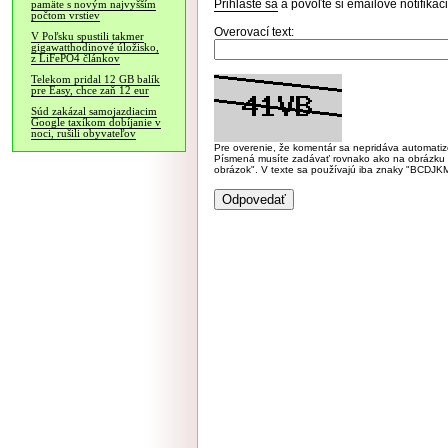
Prihláste sa
a povoľte si emailové notifiká
pamäte s novým najvyšším
počtom vrstiev
Overovací text:
V Poľsku spustili takmer
gigawatthodinové úložisko,
z LiFePO4 článkov
Telekom pridal 12 GB balík
pre Easy, chce zaň 12 eur
Súd zakázal samojazdiacim
Google taxíkom dobíjanie v
noci, rušili obyvateľov
Pre overenie, že komentár sa nepridáva automatizov
Písmená musíte zadávať rovnako ako na obrázku veľk
obrázok". V texte sa používajú iba znaky "BC