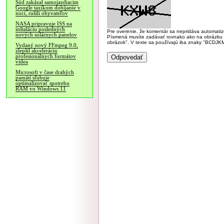
Súd zakázal samojazdiacim
Google taxíkom dobíjanie v
noci, rušili obyvateľov
NASA pripravuje ISS na
inštaláciu posledných
Pre overenie, že komentár sa nepridáva automatizov
nových solárnych panelov
Písmená musíte zadávať rovnako ako na obrázku veľk
obrázok". V texte sa používajú iba znaky "BC
Vydaný nový FFmpeg 9.0,
zlepšil akceleráciu
profesionálnych formátov
videa
Microsoft v čase drahých
pamätí sľubuje
optimalizovať spotrebu
RAM vo Windows 11