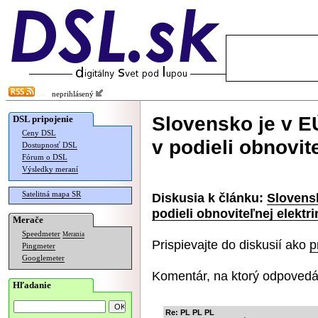
neprihlásený
Slovensko je v E
DSL pripojenie
Ceny DSL
v podieli obnovit
Dostupnosť DSL
Fórum o DSL
Výsledky meraní
Satelitná mapa SR
Diskusia k článku:
Slovens
podieli obnoviteľnej elektri
Merače
Speedmeter
Merania
Prispievajte do diskusií ako
p
Pingmeter
Googlemeter
Komentár, na ktorý odpovedá
Hľadanie
Re: PL PL PL