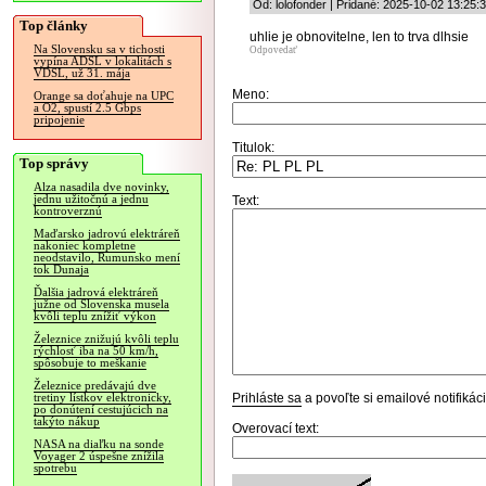
Od: lolofonder | Pridané: 2025-10-02 13:25:
Top články
uhlie je obnovitelne, len to trva dlhsie
Na Slovensku sa v tichosti
Odpovedať
vypína ADSL v lokalitách s
VDSL, už 31. mája
Meno:
Orange sa doťahuje na UPC
a O2, spustí 2.5 Gbps
pripojenie
Titulok:
Top správy
Alza nasadila dve novinky,
jednu užitočnú a jednu
Text:
kontroverznú
Maďarsko jadrovú elektráreň
nakoniec kompletne
neodstavilo, Rumunsko mení
tok Dunaja
Ďalšia jadrová elektráreň
južne od Slovenska musela
kvôli teplu znížiť výkon
Železnice znižujú kvôli teplu
rýchlosť iba na 50 km/h,
spôsobuje to meškanie
Železnice predávajú dve
Prihláste sa
a povoľte si emailové notifiká
tretiny lístkov elektronicky,
po donútení cestujúcich na
takýto nákup
Overovací text:
NASA na diaľku na sonde
Voyager 2 úspešne znížila
spotrebu