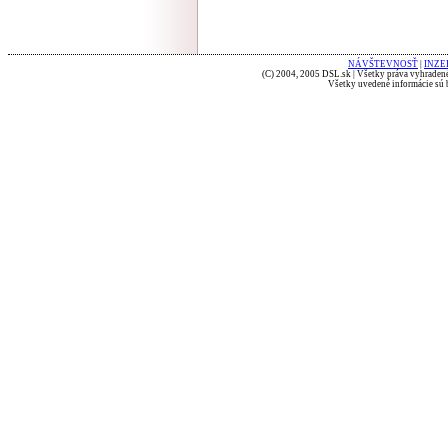
NÁVŠTEVNOSŤ
|
INZE
(C) 2004, 2005 DSL.sk | Všetky práva vyhradené
Všetky uvedené informácie sú b