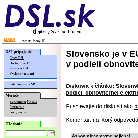
neprihlásený
Slovensko je v E
DSL pripojenie
Ceny DSL
v podieli obnovit
Dostupnosť DSL
Fórum o DSL
Výsledky meraní
Satelitná mapa SR
Diskusia k článku:
Slovens
podieli obnoviteľnej elektri
Merače
Speedmeter
Merania
Prispievajte do diskusií ako
p
Pingmeter
Googlemeter
Komentár, na ktorý odpovedá
Hľadanie
Aspon niecom vme najlepsi