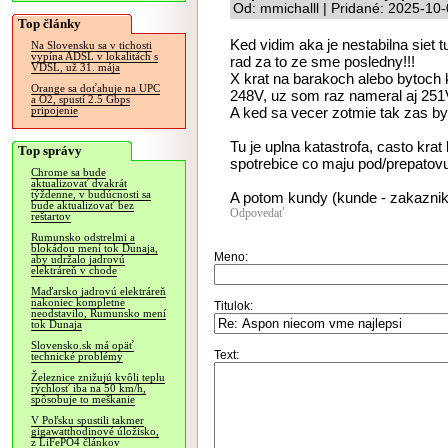
Od: mmichalll | Pridané: 2025-10
Top články
Ked vidim aka je nestabilna siet 
Na Slovensku sa v tichosti
vypína ADSL v lokalitách s
rad za to ze sme posledny!!!
VDSL, už 31. mája
X krat na barakoch alebo bytoch
Orange sa doťahuje na UPC
248V, uz som raz nameral aj 251V
a O2, spustí 2.5 Gbps
A ked sa vecer zotmie tak zas b
pripojenie
Tu je uplna katastrofa, casto krat
Top správy
spotrebice co maju pod/prepatovu
Chrome sa bude
aktualizovať dvakrát
týždenne, v budúcnosti sa
A potom kundy (kunde - zakaznik) 
bude aktualizovať bez
Odpovedať
reštartov
Rumunsko odstrelmi a
blokádou mení tok Dunaja,
Meno:
aby udržalo jadrovú
elektráreň v chode
Maďarsko jadrovú elektráreň
nakoniec kompletne
Titulok:
neodstavilo, Rumunsko mení
tok Dunaja
Slovensko.sk má opäť
Text:
technické problémy
Železnice znižujú kvôli teplu
rýchlosť iba na 50 km/h,
spôsobuje to meškanie
V Poľsku spustili takmer
gigawatthodinové úložisko,
z LiFePO4 článkov