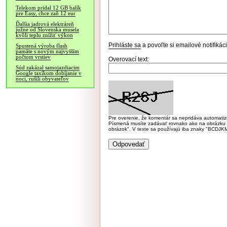
Telekom pridal 12 GB balík
pre Easy, chce zaň 12 eur
Ďalšia jadrová elektráreň
južne od Slovenska musela
kvôli teplu znížiť výkon
Prihláste sa
a povoľte si emailové notifiká
Spustená výroba flash
pamäte s novým najvyšším
počtom vrstiev
Overovací text:
Súd zakázal samojazdiacim
Google taxíkom dobíjanie v
noci, rušili obyvateľov
Pre overenie, že komentár sa nepridáva automatizov
Písmená musíte zadávať rovnako ako na obrázku veľk
obrázok". V texte sa používajú iba znaky "BC