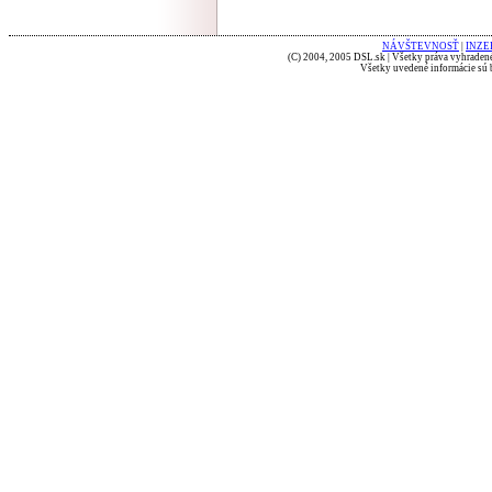
NÁVŠTEVNOSŤ
|
INZE
(C) 2004, 2005 DSL.sk | Všetky práva vyhradené
Všetky uvedené informácie sú b