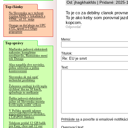
Od: jhagkhakfds | Pridané: 2025-
Top články
To je co za debilny clanok provn
Na Slovensku sa v tichosti
vypína ADSL v lokalitách s
To je ako keby som porovnal jaz
VDSL, už 31. mája
kopcom.
Orange sa doťahuje na UPC
Odpovedať
a O2, spustí 2.5 Gbps
pripojenie
Meno:
Top správy
Maďarsko jadrovú elektráreň
nakoniec kompletne
Titulok:
neodstavilo, Rumunsko mení
tok Dunaja
Alza nasadila dve novinky,
Text:
jednu užitočnú a jednu
kontroverznú
Slovensko.sk má opäť
technické problémy
Železnice znižujú kvôli teplu
rýchlosť iba na 50 km/h,
spôsobuje to meškanie
Ďalšia jadrová elektráreň
južne od Slovenska musela
kvôli teplu znížiť výkon
V Poľsku spustili takmer
gigawatthodinové úložisko,
z LiFePO4 článkov
Prihláste sa
a povoľte si emailové notifiká
Telekom pridal 12 GB balík
pre Easy, chce zaň 12 eur
Overovací text: