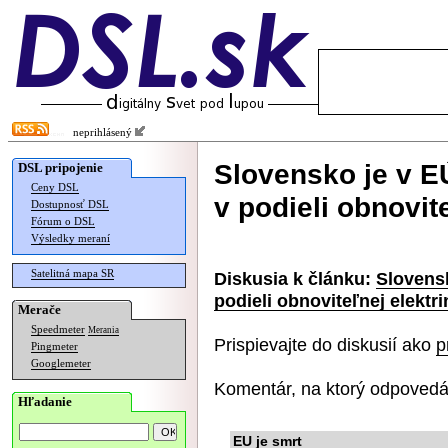
neprihlásený
Slovensko je v E
DSL pripojenie
Ceny DSL
v podieli obnovit
Dostupnosť DSL
Fórum o DSL
Výsledky meraní
Satelitná mapa SR
Diskusia k článku:
Slovens
podieli obnoviteľnej elektri
Merače
Speedmeter
Merania
Prispievajte do diskusií ako
p
Pingmeter
Googlemeter
Komentár, na ktorý odpovedá
Hľadanie
EU je smrt