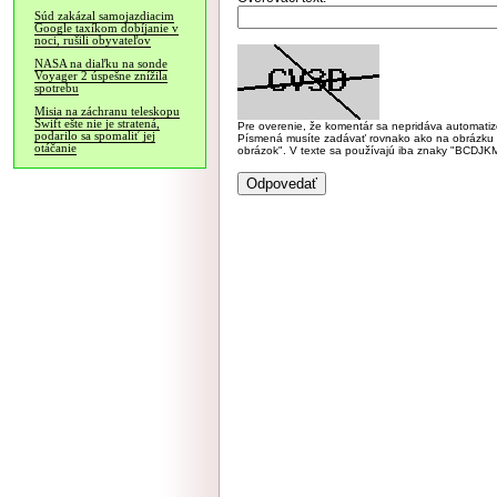
Súd zakázal samojazdiacim
Google taxíkom dobíjanie v
noci, rušili obyvateľov
NASA na diaľku na sonde
Voyager 2 úspešne znížila
spotrebu
Misia na záchranu teleskopu
Swift ešte nie je stratená,
Pre overenie, že komentár sa nepridáva automatizov
podarilo sa spomaliť jej
Písmená musíte zadávať rovnako ako na obrázku veľk
otáčanie
obrázok". V texte sa používajú iba znaky "BC