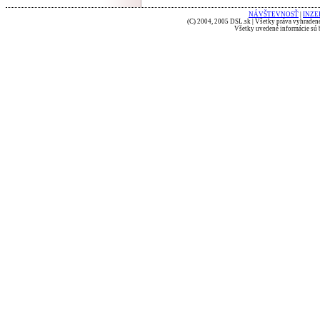
NÁVŠTEVNOSŤ
|
INZE
(C) 2004, 2005 DSL.sk | Všetky práva vyhradené
Všetky uvedené informácie sú b