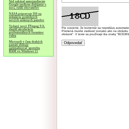
Súd zakázal samojazdiacim
Google taxíkom dobíjanie v
noci, rušili obyvateľov
NASA pripravuje ISS na
inštaláciu posledných
nových solárnych panelov
Vydaný nový FFmpeg 9.0,
Pre overenie, že komentár sa nepridáva automatizov
zlepšil akceleráciu
Písmená musíte zadávať rovnako ako na obrázku veľk
profesionálnych formátov
obrázok". V texte sa používajú iba znaky "BC
videa
Microsoft v čase drahých
pamätí sľubuje
optimalizovať spotrebu
RAM vo Windows 11