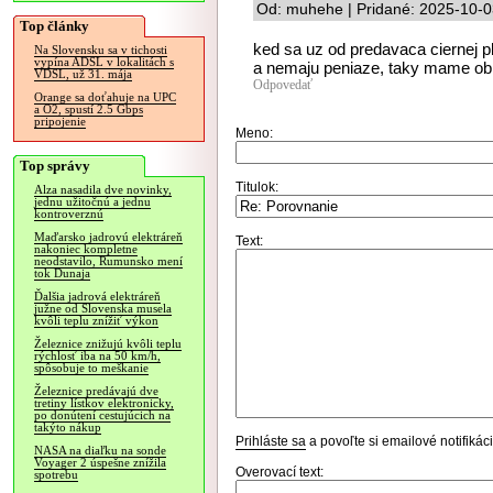
Od: muhehe | Pridané: 2025-10-0
Top články
ked sa uz od predavaca ciernej pl
Na Slovensku sa v tichosti
vypína ADSL v lokalitách s
a nemaju peniaze, taky mame obr
VDSL, už 31. mája
Odpovedať
Orange sa doťahuje na UPC
a O2, spustí 2.5 Gbps
pripojenie
Meno:
Top správy
Titulok:
Alza nasadila dve novinky,
jednu užitočnú a jednu
kontroverznú
Maďarsko jadrovú elektráreň
Text:
nakoniec kompletne
neodstavilo, Rumunsko mení
tok Dunaja
Ďalšia jadrová elektráreň
južne od Slovenska musela
kvôli teplu znížiť výkon
Železnice znižujú kvôli teplu
rýchlosť iba na 50 km/h,
spôsobuje to meškanie
Železnice predávajú dve
tretiny lístkov elektronicky,
po donútení cestujúcich na
takýto nákup
Prihláste sa
a povoľte si emailové notifiká
NASA na diaľku na sonde
Voyager 2 úspešne znížila
Overovací text:
spotrebu