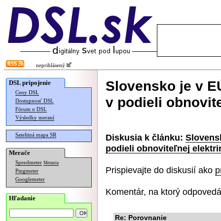
neprihlásený
Slovensko je v E
DSL pripojenie
Ceny DSL
v podieli obnovit
Dostupnosť DSL
Fórum o DSL
Výsledky meraní
Satelitná mapa SR
Diskusia k článku:
Slovens
podieli obnoviteľnej elektri
Merače
Speedmeter
Merania
Prispievajte do diskusií ako
p
Pingmeter
Googlemeter
Komentár, na ktorý odpovedá
Hľadanie
Re: Porovnanie