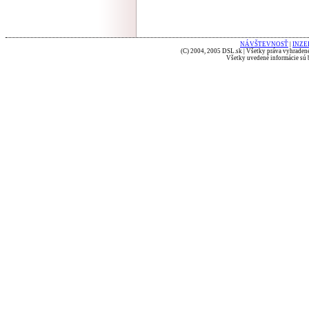
NÁVŠTEVNOSŤ
|
INZE
(C) 2004, 2005 DSL.sk | Všetky práva vyhradené
Všetky uvedené informácie sú b