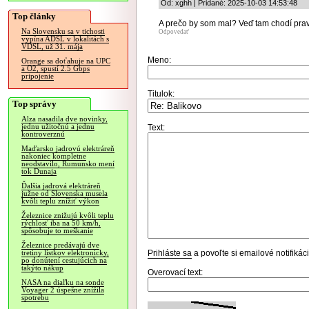
Od: xghh | Pridané: 2025-10-03 14:53:48
Top články
A prečo by som mal? Veď tam chodí pravi
Na Slovensku sa v tichosti
Odpovedať
vypína ADSL v lokalitách s
VDSL, už 31. mája
Meno:
Orange sa doťahuje na UPC
a O2, spustí 2.5 Gbps
pripojenie
Titulok:
Top správy
Alza nasadila dve novinky,
jednu užitočnú a jednu
Text:
kontroverznú
Maďarsko jadrovú elektráreň
nakoniec kompletne
neodstavilo, Rumunsko mení
tok Dunaja
Ďalšia jadrová elektráreň
južne od Slovenska musela
kvôli teplu znížiť výkon
Železnice znižujú kvôli teplu
rýchlosť iba na 50 km/h,
spôsobuje to meškanie
Železnice predávajú dve
Prihláste sa
a povoľte si emailové notifiká
tretiny lístkov elektronicky,
po donútení cestujúcich na
takýto nákup
Overovací text:
NASA na diaľku na sonde
Voyager 2 úspešne znížila
spotrebu