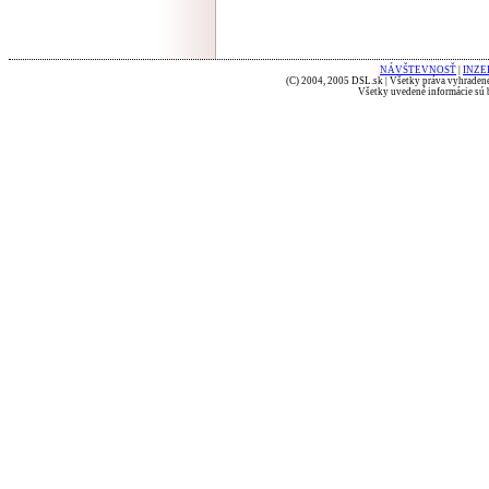
NÁVŠTEVNOSŤ
|
INZE
(C) 2004, 2005 DSL.sk | Všetky práva vyhradené
Všetky uvedené informácie sú b