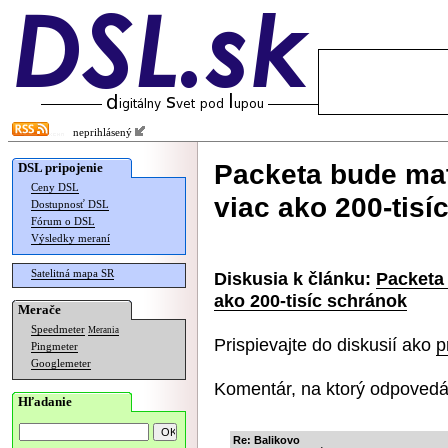
neprihlásený
Packeta bude ma
DSL pripojenie
Ceny DSL
viac ako 200-tisí
Dostupnosť DSL
Fórum o DSL
Výsledky meraní
Satelitná mapa SR
Diskusia k článku:
Packeta
ako 200-tisíc schránok
Merače
Speedmeter
Merania
Prispievajte do diskusií ako
p
Pingmeter
Googlemeter
Komentár, na ktorý odpovedá
Hľadanie
Re: Balikovo