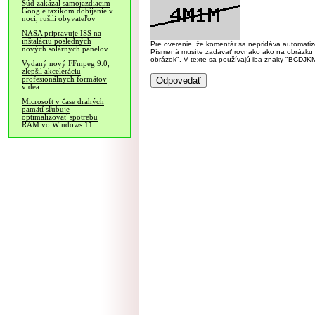
Súd zakázal samojazdiacim
Google taxíkom dobíjanie v
noci, rušili obyvateľov
NASA pripravuje ISS na
inštaláciu posledných
Pre overenie, že komentár sa nepridáva automatizov
nových solárnych panelov
Písmená musíte zadávať rovnako ako na obrázku veľk
obrázok". V texte sa používajú iba znaky "BC
Vydaný nový FFmpeg 9.0,
zlepšil akceleráciu
profesionálnych formátov
videa
Microsoft v čase drahých
pamätí sľubuje
optimalizovať spotrebu
RAM vo Windows 11