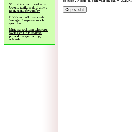
obrázok". V texte sa používajú iba znaky "BC
Súd zakázal samojazdiacim
Google taxíkom dobíjanie v
noci, rušili obyvateľov
NASA na diaľku na sonde
Voyager 2 úspešne znížila
spotrebu
Misia na záchranu teleskopu
Swift ešte nie je stratená,
podarilo sa spomaliť jej
otáčanie