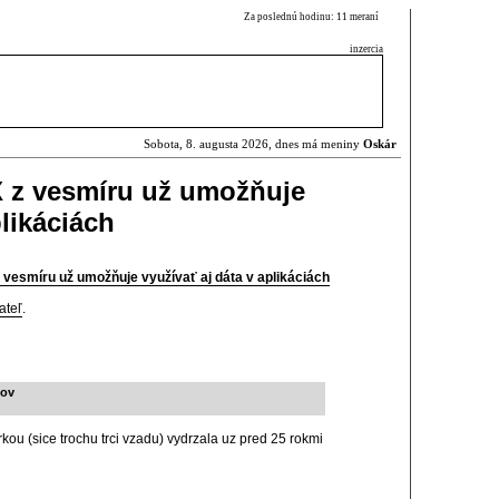
Za poslednú hodinu: 11 meraní
inzercia
Sobota, 8. augusta 2026, dnes má meniny
Oskár
X z vesmíru už umožňuje
plikáciách
 vesmíru už umožňuje využívať aj dáta v aplikáciách
ateľ
.
lov
ou (sice trochu trci vzadu) vydrzala uz pred 25 rokmi