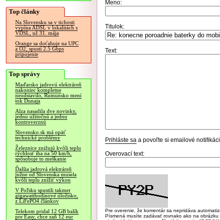
Meno:
Top články
Na Slovensku sa v tichosti
Titulok:
vypína ADSL v lokalitách s
VDSL, už 31. mája
Orange sa doťahuje na UPC
a O2, spustí 2.5 Gbps
Text:
pripojenie
Top správy
Maďarsko jadrovú elektráreň
nakoniec kompletne
neodstavilo, Rumunsko mení
tok Dunaja
Alza nasadila dve novinky,
jednu užitočnú a jednu
kontroverznú
Slovensko.sk má opäť
technické problémy
Prihláste sa
a povoľte si emailové notifiká
Železnice znižujú kvôli teplu
Overovací text:
rýchlosť iba na 50 km/h,
spôsobuje to meškanie
Ďalšia jadrová elektráreň
južne od Slovenska musela
kvôli teplu znížiť výkon
V Poľsku spustili takmer
gigawatthodinové úložisko,
z LiFePO4 článkov
Pre overenie, že komentár sa nepridáva automatizov
Telekom pridal 12 GB balík
Písmená musíte zadávať rovnako ako na obrázku veľk
pre Easy, chce zaň 12 eur