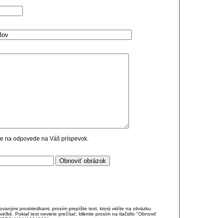
cie na odpovede na Váš príspevok.
anými prostriedkami, prosím prepíšte text, ktorý vidíte na obrázku.
é. Pokiaľ text neviete prečítať, kliknite prosím na tlačidlo "Obnoviť