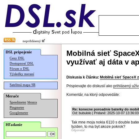
neprihlásený
Mobilná sieť Space
DSL pripojenie
Ceny DSL
využívať aj dáta v a
Dostupnosť DSL
Fórum o DSL
Výsledky meraní
Diskusia k článku:
Mobilná sieť SpaceX z
Satelitná mapa SR
Prispievajte do diskusií ako
prihlásený užív
Komentár, na ktorý odpovedáte:
Merače
Speedmeter
Merania
Pingmeter
Re: konecne poroadnie baterky do mobi
Googlemeter
Od: bubulolo | Pridané: 2025-10-07 13:36:03
Tak mne moja nokia 6110 s double baterk
Hľadanie
tyzden, to ma byt akoze pokrok?
Odpovedať