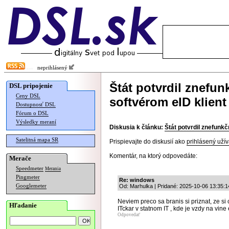
neprihlásený
Štát potvrdil znefu
DSL pripojenie
Ceny DSL
softvérom eID klient
Dostupnosť DSL
Fórum o DSL
Výsledky meraní
Diskusia k článku:
Štát potvrdil znefunkč
Satelitná mapa SR
Prispievajte do diskusií ako
prihlásený užív
Komentár, na ktorý odpovedáte:
Merače
Speedmeter
Merania
Pingmeter
Re: windows
Googlemeter
Od: Marhulka | Pridané: 2025-10-06 13:35:1
Neviem preco sa branis si priznat, ze si 
Hľadanie
ITckar v statnom IT , kde je vzdy na vine
Odpovedať