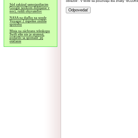
obrázok". V texte sa používajú iba znaky "BC
Súd zakázal samojazdiacim
Google taxíkom dobíjanie v
noci, rušili obyvateľov
NASA na diaľku na sonde
Voyager 2 úspešne znížila
spotrebu
Misia na záchranu teleskopu
Swift ešte nie je stratená,
podarilo sa spomaliť jej
otáčanie