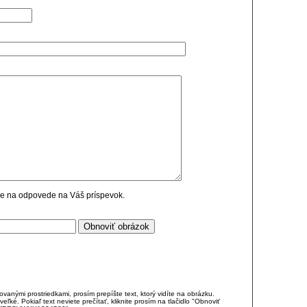
cie na odpovede na Váš príspevok.
anými prostriedkami, prosím prepíšte text, ktorý vidíte na obrázku.
é. Pokiaľ text neviete prečítať, kliknite prosím na tlačidlo "Obnoviť