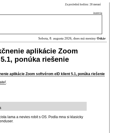
Za poslednú hodinu: 28 meraní
inzercia
Sobota, 8. augusta 2026, dnes má meniny
Oskár
nkčnenie aplikácie Zoom
 5.1, ponúka riešenie
nenie aplikácie Zoom softvérom eID klient 5.1, ponúka riešenie
ateľ
.
4
cista lama a nevies robit s OS. Podla mna si klasicky
 enduser.