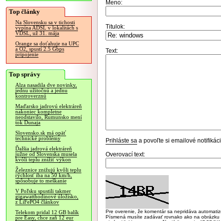
Meno:
Top články
Na Slovensku sa v tichosti
Titulok:
vypína ADSL v lokalitách s
VDSL, už 31. mája
Orange sa doťahuje na UPC
a O2, spustí 2.5 Gbps
Text:
pripojenie
Top správy
Alza nasadila dve novinky,
jednu užitočnú a jednu
kontroverznú
Maďarsko jadrovú elektráreň
nakoniec kompletne
neodstavilo, Rumunsko mení
tok Dunaja
Slovensko.sk má opäť
technické problémy
Prihláste sa
a povoľte si emailové notifiká
Ďalšia jadrová elektráreň
Overovací text:
južne od Slovenska musela
kvôli teplu znížiť výkon
Železnice znižujú kvôli teplu
rýchlosť iba na 50 km/h,
spôsobuje to meškanie
V Poľsku spustili takmer
gigawatthodinové úložisko,
z LiFePO4 článkov
Pre overenie, že komentár sa nepridáva automatizov
Telekom pridal 12 GB balík
Písmená musíte zadávať rovnako ako na obrázku veľk
pre Easy, chce zaň 12 eur