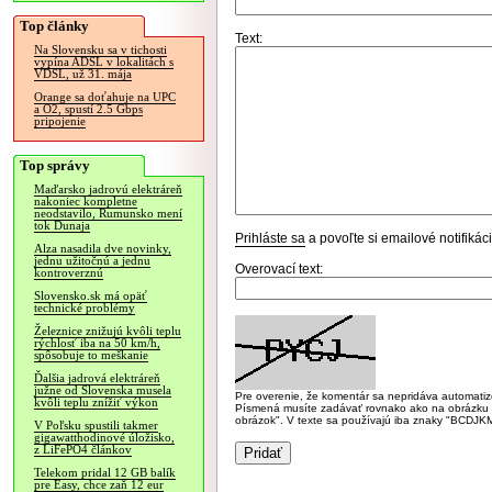
Top články
Text:
Na Slovensku sa v tichosti
vypína ADSL v lokalitách s
VDSL, už 31. mája
Orange sa doťahuje na UPC
a O2, spustí 2.5 Gbps
pripojenie
Top správy
Maďarsko jadrovú elektráreň
nakoniec kompletne
neodstavilo, Rumunsko mení
tok Dunaja
Prihláste sa
a povoľte si emailové notifiká
Alza nasadila dve novinky,
jednu užitočnú a jednu
Overovací text:
kontroverznú
Slovensko.sk má opäť
technické problémy
Železnice znižujú kvôli teplu
rýchlosť iba na 50 km/h,
spôsobuje to meškanie
Ďalšia jadrová elektráreň
južne od Slovenska musela
Pre overenie, že komentár sa nepridáva automatizov
kvôli teplu znížiť výkon
Písmená musíte zadávať rovnako ako na obrázku veľk
obrázok". V texte sa používajú iba znaky "BC
V Poľsku spustili takmer
gigawatthodinové úložisko,
z LiFePO4 článkov
Telekom pridal 12 GB balík
pre Easy, chce zaň 12 eur