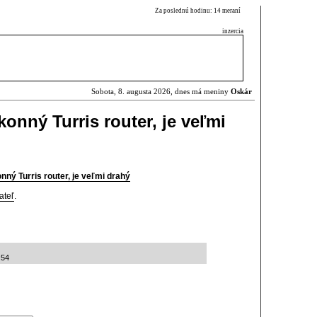
Za poslednú hodinu: 14 meraní
inzercia
Sobota, 8. augusta 2026, dnes má meniny
Oskár
konný Turris router, je veľmi
nný Turris router, je veľmi drahý
ateľ
.
:54