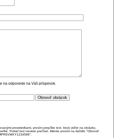
cie na odpovede na Váš príspevok.
anými prostriedkami, prosím prepíšte text, ktorý vidíte na obrázku.
é. Pokiaľ text neviete prečítať, kliknite prosím na tlačidlo "Obnoviť
DJKMPRSVWXY1234589".