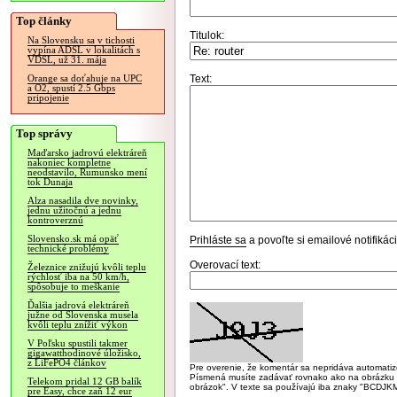
Top články
Titulok:
Na Slovensku sa v tichosti
vypína ADSL v lokalitách s
VDSL, už 31. mája
Text:
Orange sa doťahuje na UPC
a O2, spustí 2.5 Gbps
pripojenie
Top správy
Maďarsko jadrovú elektráreň
nakoniec kompletne
neodstavilo, Rumunsko mení
tok Dunaja
Alza nasadila dve novinky,
jednu užitočnú a jednu
kontroverznú
Slovensko.sk má opäť
Prihláste sa
a povoľte si emailové notifiká
technické problémy
Overovací text:
Železnice znižujú kvôli teplu
rýchlosť iba na 50 km/h,
spôsobuje to meškanie
Ďalšia jadrová elektráreň
južne od Slovenska musela
kvôli teplu znížiť výkon
V Poľsku spustili takmer
gigawatthodinové úložisko,
z LiFePO4 článkov
Pre overenie, že komentár sa nepridáva automatizov
Písmená musíte zadávať rovnako ako na obrázku veľk
Telekom pridal 12 GB balík
obrázok". V texte sa používajú iba znaky "BC
pre Easy, chce zaň 12 eur