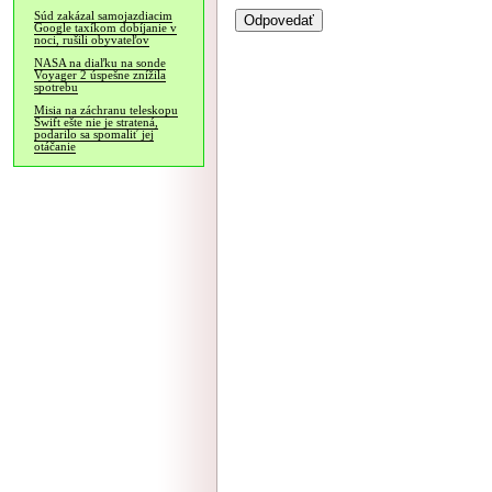
Súd zakázal samojazdiacim
Google taxíkom dobíjanie v
noci, rušili obyvateľov
NASA na diaľku na sonde
Voyager 2 úspešne znížila
spotrebu
Misia na záchranu teleskopu
Swift ešte nie je stratená,
podarilo sa spomaliť jej
otáčanie