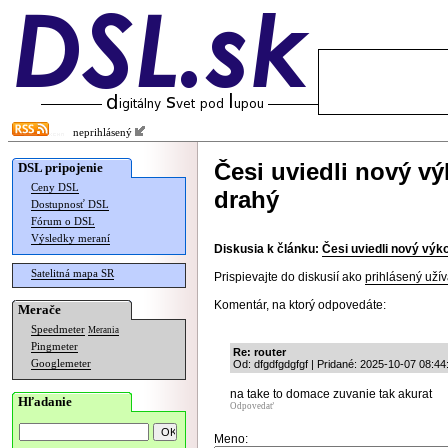
neprihlásený
Česi uviedli nový vý
DSL pripojenie
Ceny DSL
drahý
Dostupnosť DSL
Fórum o DSL
Výsledky meraní
Diskusia k článku:
Česi uviedli nový výko
Satelitná mapa SR
Prispievajte do diskusií ako
prihlásený užív
Komentár, na ktorý odpovedáte:
Merače
Speedmeter
Merania
Pingmeter
Re: router
Googlemeter
Od: dfgdfgdgfgf | Pridané: 2025-10-07 08:44
na take to domace zuvanie tak akurat
Hľadanie
Odpovedať
Meno: