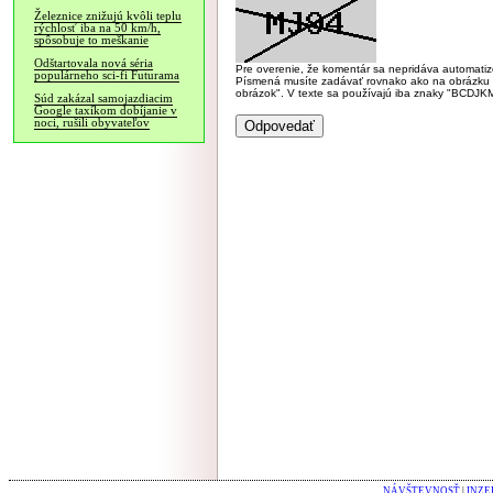
Železnice znižujú kvôli teplu
rýchlosť iba na 50 km/h,
spôsobuje to meškanie
Odštartovala nová séria
Pre overenie, že komentár sa nepridáva automatizov
populárneho sci-fi Futurama
Písmená musíte zadávať rovnako ako na obrázku veľk
obrázok". V texte sa používajú iba znaky "BC
Súd zakázal samojazdiacim
Google taxíkom dobíjanie v
noci, rušili obyvateľov
NÁVŠTEVNOSŤ
|
INZE