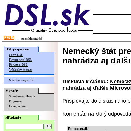
neprihlásený
Nemecký štát pre
DSL pripojenie
Ceny DSL
nahrádza aj ďalši
Dostupnosť DSL
Fórum o DSL
Výsledky meraní
Satelitná mapa SR
Diskusia k článku:
Nemecký 
nahrádza aj ďalšie Microsof
Merače
Speedmeter
Merania
Prispievajte do diskusií ako
p
Pingmeter
Googlemeter
Komentár, na ktorý odpovedá
Hľadanie
Re: opentalk