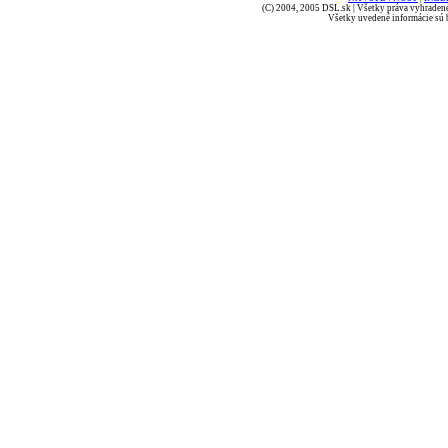
(C) 2004, 2005 DSL.sk | Všetky práva vyhradené
Všetky uvedené informácie sú b