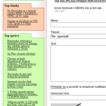
Od: mor_PH_eus | Pridané: 2025-10-14 07:
Top články
lenze kodovat v ABAPe nie je len tak...
Na Slovensku sa v tichosti
Odpovedať
vypína ADSL v lokalitách s
VDSL, už 31. mája
Meno:
Orange sa doťahuje na UPC
a O2, spustí 2.5 Gbps
pripojenie
Titulok:
Top správy
Rumunsko odstrelmi a
blokádou mení tok Dunaja,
Text:
aby udržalo jadrovú
elektráreň v chode
Joj Play výrazne zdražuje
Chrome sa bude
aktualizovať dvakrát
týždenne, v budúcnosti sa
bude aktualizovať bez
reštartov
Slovensko.sk má opäť
technické problémy
Spustená výroba flash
pamäte s novým najvyšším
Prihláste sa
a povoľte si emailové notifiká
počtom vrstiev
V Poľsku spustili takmer
Overovací text:
gigawatthodinové úložisko,
z LiFePO4 článkov
Telekom pridal 12 GB balík
pre Easy, chce zaň 12 eur