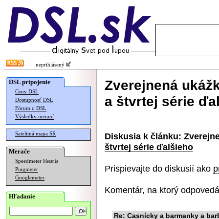
neprihlásený
Zverejnená ukážk
DSL pripojenie
Ceny DSL
a štvrtej série ďa
Dostupnosť DSL
Fórum o DSL
Výsledky meraní
Satelitná mapa SR
Diskusia k článku:
Zverejne
štvrtej série ďalšieho
Merače
Speedmeter
Merania
Prispievajte do diskusií ako
p
Pingmeter
Googlemeter
Komentár, na ktorý odpovedá
Hľadanie
Re: Casnícky a barmanky a barbie