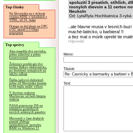
spoluzití 3 prsatích, stíhlích, 
Top články
rocnyích dievcin a 11 certov no
Neukoln
Na Slovensku sa v tichosti
Od: LytaRyta Hochbatnica 3-rybá 
vypína ADSL v lokalitách s
VDSL, už 31. mája
..ale hlavne musia v tesních buzi
Orange sa doťahuje na UPC
a O2, spustí 2.5 Gbps
maché-latécko, u barbiera! !!
pripojenie
a tiez mat o múrik opreté tie malé
Odpovedať
Top správy
Alza nasadila dve novinky,
Meno:
jednu užitočnú a jednu
kontroverznú
Železnice predávajú dve
tretiny lístkov elektronicky,
Titulok:
po donútení cestujúcich na
takýto nákup
Ďalšia jadrová elektráreň
Text:
južne od Slovenska musela
kvôli teplu znížiť výkon
V štvrtom reaktore
Mochoviec už beží štiepna
reakcia
NASA pripravuje ISS na
inštaláciu posledných
nových solárnych panelov
Microsoft v čase drahých
pamätí sľubuje
optimalizovať spotrebu
RAM vo Windows 11