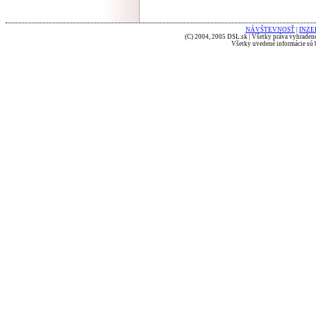
NÁVŠTEVNOSŤ
|
INZE
(C) 2004, 2005 DSL.sk | Všetky práva vyhradené
Všetky uvedené informácie sú b