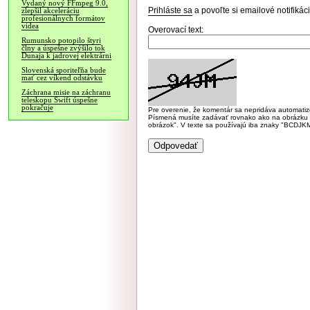
Vydaný nový FFmpeg 9.0,
Prihláste sa
a povoľte si emailové notifiká
zlepšil akceleráciu
profesionálnych formátov
videa
Overovací text:
Rumunsko potopilo štyri
člny a úspešne zvýšilo tok
Dunaja k jadrovej elektrárni
Slovenská sporiteľňa bude
mať cez víkend odstávku
Záchrana misie na záchranu
teleskopu Swift úspešne
pokračuje
Pre overenie, že komentár sa nepridáva automatizov
Písmená musíte zadávať rovnako ako na obrázku veľk
obrázok". V texte sa používajú iba znaky "BC