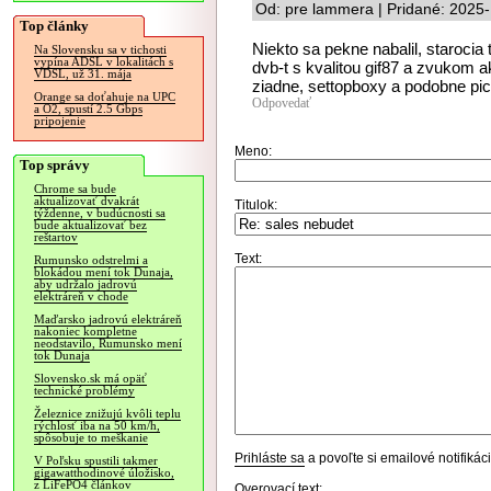
Od: pre lammera | Pridané: 2025
Top články
Niekto sa pekne nabalil, starocia
Na Slovensku sa v tichosti
vypína ADSL v lokalitách s
dvb-t s kvalitou gif87 a zvukom a
VDSL, už 31. mája
ziadne, settopboxy a podobne pic
Orange sa doťahuje na UPC
Odpovedať
a O2, spustí 2.5 Gbps
pripojenie
Meno:
Top správy
Chrome sa bude
aktualizovať dvakrát
Titulok:
týždenne, v budúcnosti sa
bude aktualizovať bez
reštartov
Text:
Rumunsko odstrelmi a
blokádou mení tok Dunaja,
aby udržalo jadrovú
elektráreň v chode
Maďarsko jadrovú elektráreň
nakoniec kompletne
neodstavilo, Rumunsko mení
tok Dunaja
Slovensko.sk má opäť
technické problémy
Železnice znižujú kvôli teplu
rýchlosť iba na 50 km/h,
spôsobuje to meškanie
Prihláste sa
a povoľte si emailové notifiká
V Poľsku spustili takmer
gigawatthodinové úložisko,
z LiFePO4 článkov
Overovací text: