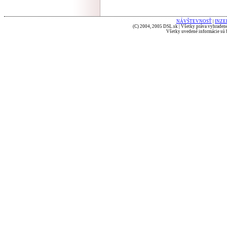
NÁVŠTEVNOSŤ
|
INZE
(C) 2004, 2005 DSL.sk | Všetky práva vyhradené
Všetky uvedené informácie sú b