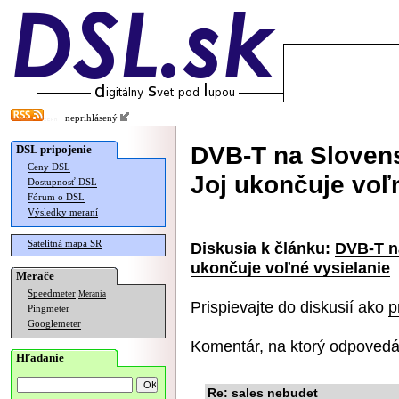
neprihlásený
DVB-T na Slovensk
DSL pripojenie
Ceny DSL
Joj ukončuje voľ
Dostupnosť DSL
Fórum o DSL
Výsledky meraní
Satelitná mapa SR
Diskusia k článku:
DVB-T na
ukončuje voľné vysielanie
Merače
Speedmeter
Merania
Prispievajte do diskusií ako
p
Pingmeter
Googlemeter
Komentár, na ktorý odpovedá
Hľadanie
Re: sales nebudet