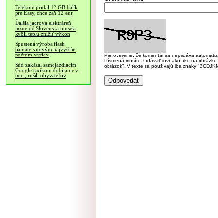
Telekom pridal 12 GB balík
pre Easy, chce zaň 12 eur
Ďalšia jadrová elektráreň
južne od Slovenska musela
kvôli teplu znížiť výkon
Spustená výroba flash
pamäte s novým najvyšším
počtom vrstiev
Pre overenie, že komentár sa nepridáva automatizov
Písmená musíte zadávať rovnako ako na obrázku veľk
Súd zakázal samojazdiacim
obrázok". V texte sa používajú iba znaky "BC
Google taxíkom dobíjanie v
noci, rušili obyvateľov