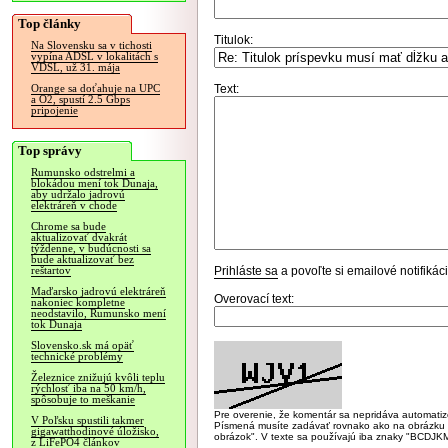
Top články
Titulok:
Na Slovensku sa v tichosti
vypína ADSL v lokalitách s
VDSL, už 31. mája
Text:
Orange sa doťahuje na UPC
a O2, spustí 2.5 Gbps
pripojenie
Top správy
Rumunsko odstrelmi a
blokádou mení tok Dunaja,
aby udržalo jadrovú
elektráreň v chode
Chrome sa bude
aktualizovať dvakrát
týždenne, v budúcnosti sa
bude aktualizovať bez
Prihláste sa
a povoľte si emailové notifiká
reštartov
Maďarsko jadrovú elektráreň
Overovací text:
nakoniec kompletne
neodstavilo, Rumunsko mení
tok Dunaja
Slovensko.sk má opäť
technické problémy
Železnice znižujú kvôli teplu
rýchlosť iba na 50 km/h,
spôsobuje to meškanie
Pre overenie, že komentár sa nepridáva automatizov
V Poľsku spustili takmer
Písmená musíte zadávať rovnako ako na obrázku veľk
gigawatthodinové úložisko,
obrázok". V texte sa používajú iba znaky "BC
z LiFePO4 článkov