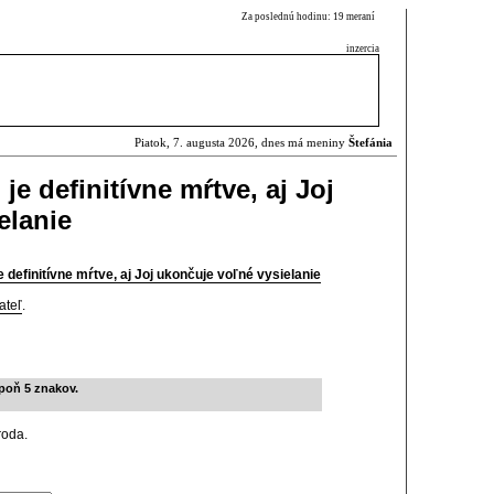
Za poslednú hodinu: 19 meraní
inzercia
Piatok, 7. augusta 2026, dnes má meniny
Štefánia
e definitívne mŕtve, aj Joj
elanie
definitívne mŕtve, aj Joj ukončuje voľné vysielanie
ateľ
.
poň 5 znakov.
roda.