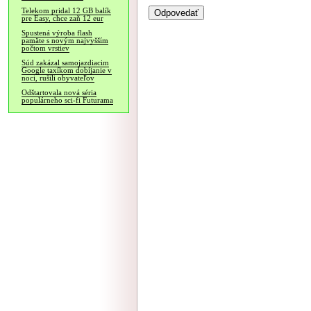
Telekom pridal 12 GB balík
pre Easy, chce zaň 12 eur
Spustená výroba flash
pamäte s novým najvyšším
počtom vrstiev
Súd zakázal samojazdiacim
Google taxíkom dobíjanie v
noci, rušili obyvateľov
Odštartovala nová séria
populárneho sci-fi Futurama