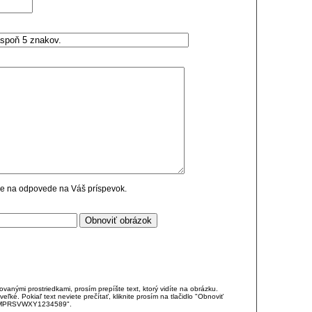
cie na odpovede na Váš príspevok.
anými prostriedkami, prosím prepíšte text, ktorý vidíte na obrázku.
é. Pokiaľ text neviete prečítať, kliknite prosím na tlačidlo "Obnoviť
DJKMPRSVWXY1234589".