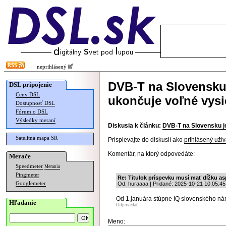
neprihlásený
DVB-T na Slovensku j
DSL pripojenie
Ceny DSL
ukončuje voľné vysi
Dostupnosť DSL
Fórum o DSL
Výsledky meraní
Diskusia k článku:
DVB-T na Slovensku je 
Satelitná mapa SR
Prispievajte do diskusií ako
prihlásený užív
Komentár, na ktorý odpovedáte:
Merače
Speedmeter
Merania
Pingmeter
Re: Titulok príspevku musí mať dĺžku as
Googlemeter
Od: huraaaa | Pridané: 2025-10-21 10:05:45
Od 1.januára stúpne IQ slovenského ná
Hľadanie
Odpovedať
Meno: