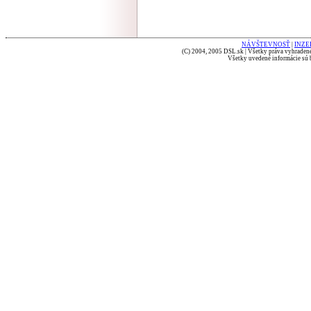
NÁVŠTEVNOSŤ
|
INZE
(C) 2004, 2005 DSL.sk | Všetky práva vyhradené
Všetky uvedené informácie sú b