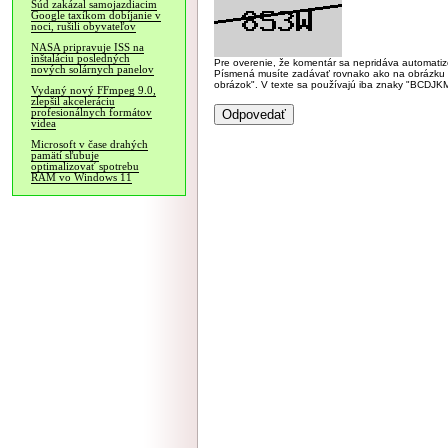
Súd zakázal samojazdiacim
Google taxíkom dobíjanie v
noci, rušili obyvateľov
NASA pripravuje ISS na
inštaláciu posledných
Pre overenie, že komentár sa nepridáva automatizov
nových solárnych panelov
Písmená musíte zadávať rovnako ako na obrázku veľk
obrázok". V texte sa používajú iba znaky "BC
Vydaný nový FFmpeg 9.0,
zlepšil akceleráciu
profesionálnych formátov
videa
Microsoft v čase drahých
pamätí sľubuje
optimalizovať spotrebu
RAM vo Windows 11