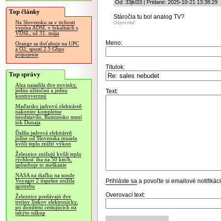
Od: 33jkl33 | Pridané: 2025-10-21 13:38:29
Top články
Stáročia tu bol analog TV?
Na Slovensku sa v tichosti
Odpovedať
vypína ADSL v lokalitách s
VDSL, už 31. mája
Meno:
Orange sa doťahuje na UPC
a O2, spustí 2.5 Gbps
pripojenie
Titulok:
Top správy
Alza nasadila dve novinky,
jednu užitočnú a jednu
Text:
kontroverznú
Maďarsko jadrovú elektráreň
nakoniec kompletne
neodstavilo, Rumunsko mení
tok Dunaja
Ďalšia jadrová elektráreň
južne od Slovenska musela
kvôli teplu znížiť výkon
Železnice znižujú kvôli teplu
rýchlosť iba na 50 km/h,
spôsobuje to meškanie
NASA na diaľku na sonde
Prihláste sa
a povoľte si emailové notifiká
Voyager 2 úspešne znížila
spotrebu
Overovací text:
Železnice predávajú dve
tretiny lístkov elektronicky,
po donútení cestujúcich na
takýto nákup