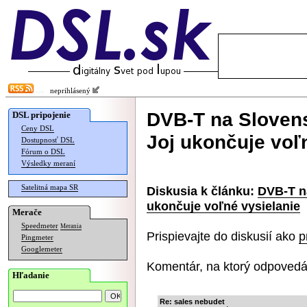
neprihlásený
DVB-T na Slovensk
DSL pripojenie
Ceny DSL
Joj ukončuje voľ
Dostupnosť DSL
Fórum o DSL
Výsledky meraní
Satelitná mapa SR
Diskusia k článku:
DVB-T na
ukončuje voľné vysielanie
Merače
Speedmeter
Merania
Prispievajte do diskusií ako
p
Pingmeter
Googlemeter
Komentár, na ktorý odpovedá
Hľadanie
Re: sales nebudet