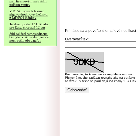
pamäte s novým najvyšším
počtom vrstiev
V Poľsku spustili takmer
gigawatthodinové úložisko,
z LiFePO4 článkov
Telekom pridal 12 GB balík
pre Easy, chce zaň 12 eur
Prihláste sa
a povoľte si emailové notifiká
Súd zakázal samojazdiacim
Google taxíkom dobíjanie v
Overovací text:
noci, rušili obyvateľov
Pre overenie, že komentár sa nepridáva automatizov
Písmená musíte zadávať rovnako ako na obrázku veľk
obrázok". V texte sa používajú iba znaky "BC