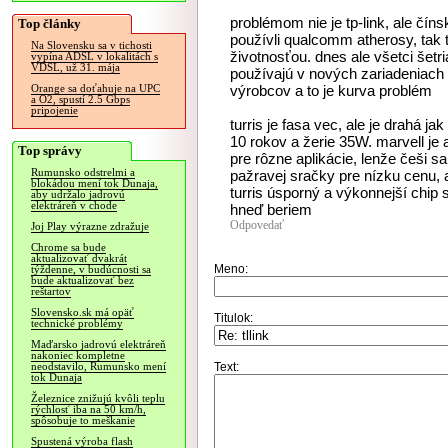
problémom nie je tp-link, ale čín
Top články
používli qualcomm atherosy, tak t
Na Slovensku sa v tichosti
životnosťou. dnes ale všetci šetria,
vypína ADSL v lokalitách s
VDSL, už 31. mája
používajú v nových zariadeniach
výrobcov a to je kurva problém
Orange sa doťahuje na UPC
a O2, spustí 2.5 Gbps
pripojenie
turris je fasa vec, ale je drahá ja
10 rokov a žerie 35W. marvell je
Top správy
pre rôzne aplikácie, lenže češi s
Rumunsko odstrelmi a
pažravej sračky pre nízku cenu, a
blokádou mení tok Dunaja,
turris úsporný a výkonnejší chip 
aby udržalo jadrovú
elektráreň v chode
hneď beriem
Odpovedať
Joj Play výrazne zdražuje
Chrome sa bude
aktualizovať dvakrát
Meno:
týždenne, v budúcnosti sa
bude aktualizovať bez
reštartov
Slovensko.sk má opäť
Titulok:
technické problémy
Maďarsko jadrovú elektráreň
nakoniec kompletne
Text:
neodstavilo, Rumunsko mení
tok Dunaja
Železnice znižujú kvôli teplu
rýchlosť iba na 50 km/h,
spôsobuje to meškanie
Spustená výroba flash