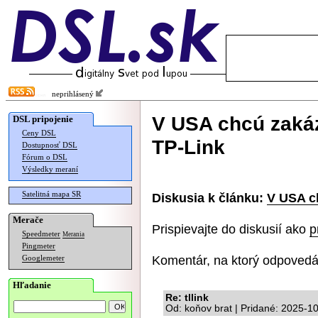
neprihlásený
V USA chcú zakáz
DSL pripojenie
Ceny DSL
TP-Link
Dostupnosť DSL
Fórum o DSL
Výsledky meraní
Satelitná mapa SR
Diskusia k článku:
V USA c
Merače
Prispievajte do diskusií ako
p
Speedmeter
Merania
Pingmeter
Komentár, na ktorý odpovedá
Googlemeter
Hľadanie
Re: tllink
Od: koňov brat | Pridané: 2025-1