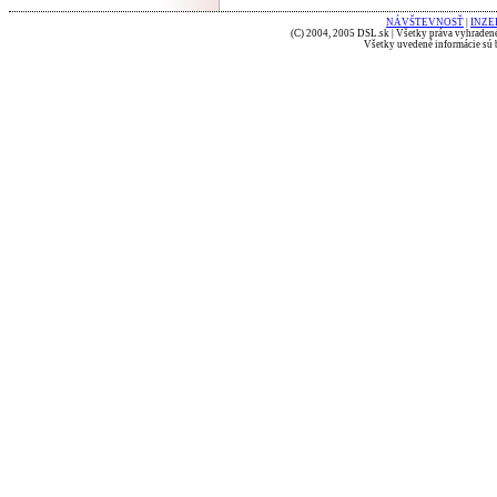
NÁVŠTEVNOSŤ
|
INZE
(C) 2004, 2005 DSL.sk | Všetky práva vyhradené
Všetky uvedené informácie sú b