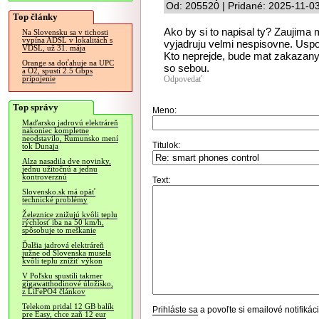
Od: 205520 | Pridané: 2025-11-0
Top články
Ako by si to napisal ty? Zaujima m
Na Slovensku sa v tichosti
vypína ADSL v lokalitách s
vyjadruju velmi nespisovne. Uspo
VDSL, už 31. mája
Kto neprejde, bude mat zakazany p
Orange sa doťahuje na UPC
so sebou.
a O2, spustí 2.5 Gbps
Odpovedať
pripojenie
Top správy
Meno:
Maďarsko jadrovú elektráreň
nakoniec kompletne
neodstavilo, Rumunsko mení
Titulok:
tok Dunaja
Alza nasadila dve novinky,
jednu užitočnú a jednu
kontroverznú
Text:
Slovensko.sk má opäť
technické problémy
Železnice znižujú kvôli teplu
rýchlosť iba na 50 km/h,
spôsobuje to meškanie
Ďalšia jadrová elektráreň
južne od Slovenska musela
kvôli teplu znížiť výkon
V Poľsku spustili takmer
gigawatthodinové úložisko,
z LiFePO4 článkov
Telekom pridal 12 GB balík
Prihláste sa
a povoľte si emailové notifiká
pre Easy, chce zaň 12 eur