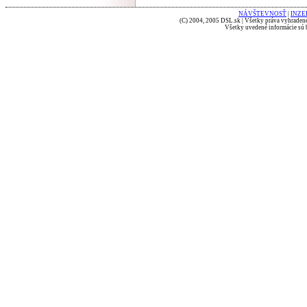
NÁVŠTEVNOSŤ
|
INZE
(C) 2004, 2005 DSL.sk | Všetky práva vyhradené
Všetky uvedené informácie sú b