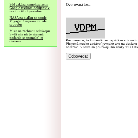
Overovací text:
Súd zakázal samojazdiacim
Google taxíkom dobíjanie v
noci, rušili obyvateľov
NASA na diaľku na sonde
Voyager 2 úspešne znížila
spotrebu
Misia na záchranu teleskopu
Swift ešte nie je stratená,
podarilo sa spomaliť jej
Pre overenie, že komentár sa nepridáva automatizov
otáčanie
Písmená musíte zadávať rovnako ako na obrázku veľk
obrázok". V texte sa používajú iba znaky "BC