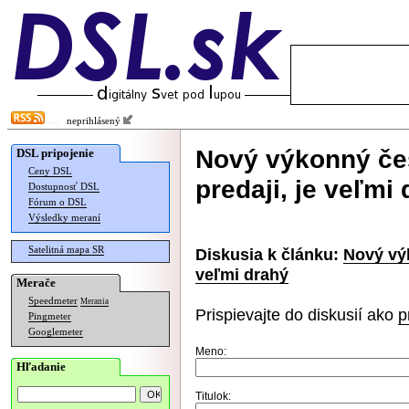
neprihlásený
Nový výkonný čes
DSL pripojenie
Ceny DSL
predaji, je veľmi
Dostupnosť DSL
Fórum o DSL
Výsledky meraní
Satelitná mapa SR
Diskusia k článku:
Nový výk
veľmi drahý
Merače
Speedmeter
Merania
Prispievajte do diskusií ako
p
Pingmeter
Googlemeter
Meno:
Hľadanie
Titulok: