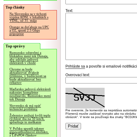
Top články
Text:
Na Slovensku sa v tichosti
vypína ADSL v lokalitách s
VDSL, už 31. mája
Orange sa doťahuje na UPC
a O2, spustí 2.5 Gbps
pripojenie
Top správy
Rumunsko odstrelmi a
blokádou mení tok Dunaja,
aby udržalo jadrovú
elektráreň v chode
Prihláste sa
a povoľte si emailové notifiká
Chrome sa bude
aktualizovať dvakrát
Overovací text:
týždenne, v budúcnosti sa
bude aktualizovať bez
reštartov
Maďarsko jadrovú elektráreň
nakoniec kompletne
neodstavilo, Rumunsko mení
tok Dunaja
Slovensko.sk má opäť
technické problémy
Pre overenie, že komentár sa nepridáva automatizov
Písmená musíte zadávať rovnako ako na obrázku veľk
Železnice znižujú kvôli teplu
obrázok". V texte sa používajú iba znaky "BC
rýchlosť iba na 50 km/h,
spôsobuje to meškanie
V Poľsku spustili takmer
gigawatthodinové úložisko,
z LiFePO4 článkov