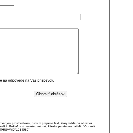
cie na odpovede na Váš príspevok.
anými prostriedkami, prosím prepíšte text, ktorý vidíte na obrázku.
é. Pokiaľ text neviete prečítať, kliknite prosím na tlačidlo "Obnoviť
DJKMPRSVWXY1234589".