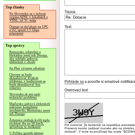
Top články
Titulok:
Na Slovensku sa v tichosti
vypína ADSL v lokalitách s
VDSL, už 31. mája
Text:
Orange sa doťahuje na UPC
a O2, spustí 2.5 Gbps
pripojenie
Top správy
Rumunsko odstrelmi a
blokádou mení tok Dunaja,
aby udržalo jadrovú
elektráreň v chode
Joj Play výrazne zdražuje
Chrome sa bude
aktualizovať dvakrát
týždenne, v budúcnosti sa
Prihláste sa
a povoľte si emailové notifiká
bude aktualizovať bez
reštartov
Overovací text:
Slovensko.sk má opäť
technické problémy
Maďarsko jadrovú elektráreň
nakoniec kompletne
neodstavilo, Rumunsko mení
tok Dunaja
Železnice znižujú kvôli teplu
rýchlosť iba na 50 km/h,
Pre overenie, že komentár sa nepridáva automatizov
spôsobuje to meškanie
Písmená musíte zadávať rovnako ako na obrázku veľk
obrázok". V texte sa používajú iba znaky "BC
V Poľsku spustili takmer