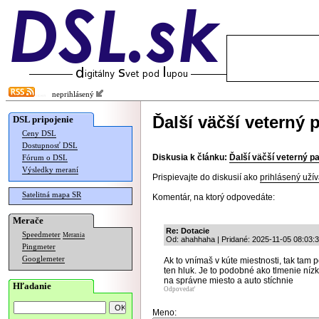
neprihlásený
Ďalší väčší veterný 
DSL pripojenie
Ceny DSL
Dostupnosť DSL
Diskusia k článku:
Ďalší väčší veterný p
Fórum o DSL
Výsledky meraní
Prispievajte do diskusií ako
prihlásený užív
Satelitná mapa SR
Komentár, na ktorý odpovedáte:
Merače
Re: Dotacie
Speedmeter
Merania
Od: ahahhaha | Pridané: 2025-11-05 08:03:
Pingmeter
Googlemeter
Ak to vnímaš v kúte miestnosti, tak tam
ten hluk. Je to podobné ako tlmenie níz
na správne miesto a auto stíchnie
Hľadanie
Odpovedať
Meno: