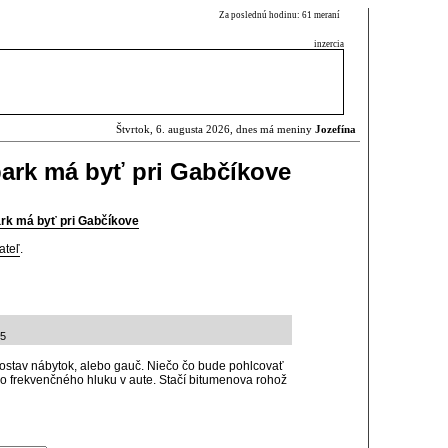
Za poslednú hodinu: 61 meraní
inzercia
Štvrtok, 6. augusta 2026, dnes má meniny
Jozefína
park má byť pri Gabčíkove
ark má byť pri Gabčíkove
ateľ
.
35
 postav nábytok, alebo gauč. Niečo čo bude pohlcovať
ko frekvenčného hluku v aute. Stačí bitumenova rohož