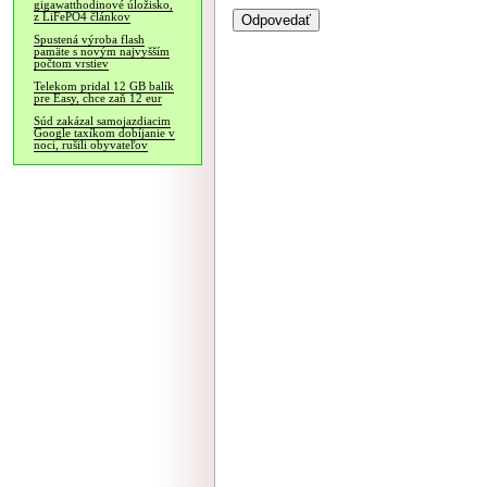
gigawatthodinové úložisko,
z LiFePO4 článkov
Spustená výroba flash
pamäte s novým najvyšším
počtom vrstiev
Telekom pridal 12 GB balík
pre Easy, chce zaň 12 eur
Súd zakázal samojazdiacim
Google taxíkom dobíjanie v
noci, rušili obyvateľov