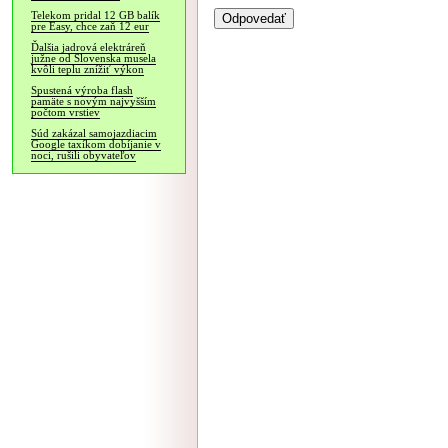
Telekom pridal 12 GB balík
pre Easy, chce zaň 12 eur
Ďalšia jadrová elektráreň
južne od Slovenska musela
kvôli teplu znížiť výkon
Spustená výroba flash
pamäte s novým najvyšším
počtom vrstiev
Súd zakázal samojazdiacim
Google taxíkom dobíjanie v
noci, rušili obyvateľov