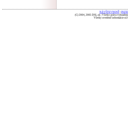
NÁVŠTEVNOSŤ
|
INZE
(C) 2004, 2005 DSL.sk | Všetky práva vyhradené
Všetky uvedené informácie sú b