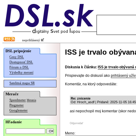
neprihlásený
ISS je trvalo obývan
DSL pripojenie
Ceny DSL
Dostupnosť DSL
Diskusia k článku:
ISS je trvalo obývaná 
Fórum o DSL
Výsledky meraní
Prispievajte do diskusií ako
prihlásený užív
Satelitná mapa SR
Komentár, na ktorý odpovedáte:
Merače
Re: znicenie
Speedmeter
Merania
Od: Hroch_asdf | Pridané: 2025-11-05 16:45
Pingmeter
Googlemeter
asi nepochopil moj komentar (skor nedocit
Hľadanie
Odpovedať
Meno: