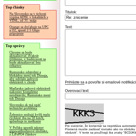
Top články
Titulok:
Na Slovensku sa v tichosti
vypína ADSL v lokalitách s
VDSL, už 31. mája
Text:
Orange sa doťahuje na UPC
a O2, spustí 2.5 Gbps
pripojenie
Top správy
Chrome sa bude
aktualizovať dvakrát
týždenne, v budúcnosti sa
bude aktualizovať bez
reštartov
Rumunsko odstrelmi a
blokádou mení tok Dunaja,
aby udržalo jadrovú
Prihláste sa
a povoľte si emailové notifiká
elektráreň v chode
Maďarsko jadrovú elektráreň
Overovací text:
nakoniec kompletne
neodstavilo, Rumunsko mení
tok Dunaja
Slovensko.sk má opäť
technické problémy
Železnice znižujú kvôli teplu
rýchlosť iba na 50 km/h,
spôsobuje to meškanie
Pre overenie, že komentár sa nepridáva automatizov
V Poľsku spustili takmer
Písmená musíte zadávať rovnako ako na obrázku veľk
gigawatthodinové úložisko,
obrázok". V texte sa používajú iba znaky "BC
z LiFePO4 článkov