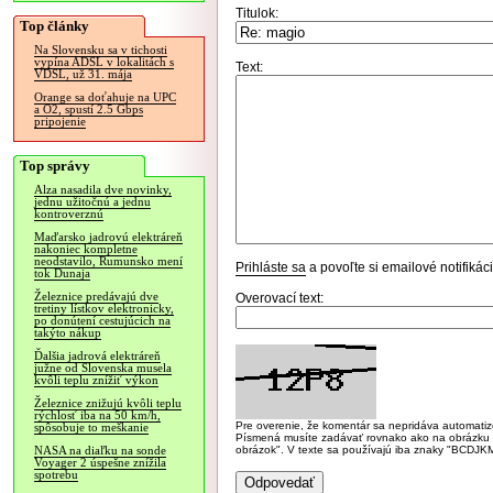
Titulok:
Top články
Na Slovensku sa v tichosti
vypína ADSL v lokalitách s
Text:
VDSL, už 31. mája
Orange sa doťahuje na UPC
a O2, spustí 2.5 Gbps
pripojenie
Top správy
Alza nasadila dve novinky,
jednu užitočnú a jednu
kontroverznú
Maďarsko jadrovú elektráreň
nakoniec kompletne
neodstavilo, Rumunsko mení
Prihláste sa
a povoľte si emailové notifiká
tok Dunaja
Železnice predávajú dve
Overovací text:
tretiny lístkov elektronicky,
po donútení cestujúcich na
takýto nákup
Ďalšia jadrová elektráreň
južne od Slovenska musela
kvôli teplu znížiť výkon
Železnice znižujú kvôli teplu
rýchlosť iba na 50 km/h,
Pre overenie, že komentár sa nepridáva automatizov
spôsobuje to meškanie
Písmená musíte zadávať rovnako ako na obrázku veľk
obrázok". V texte sa používajú iba znaky "BC
NASA na diaľku na sonde
Voyager 2 úspešne znížila
spotrebu