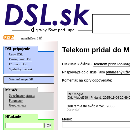
neprihlásený
Telekom pridal do M
DSL pripojenie
Ceny DSL
Dostupnosť DSL
Diskusia k článku:
Telekom pridal do Mag
Fórum o DSL
Výsledky meraní
Prispievajte do diskusií ako
prihlásený užív
Satelitná mapa SR
Komentár, na ktorý odpovedáte:
Merače
Re: magio
Speedmeter
Merania
Od: Miguel789 | Pridané: 2025-11-04 20:49:
Pingmeter
Googlemeter
Boli tam este skôr, v roku 2008.
Odpovedať
Hľadanie
Meno: