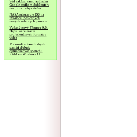
Súd zakázal samojazdiacim
Google taxíkom dobíjanie v
noci, rušili obyvateľov
NASA pripravuje ISS na
inštaláciu posledných
nových solárnych panelov
Vydaný nový FFmpeg 9.0,
zlepšil akceleráciu
profesionálnych formátov
videa
Microsoft v čase drahých
pamätí sľubuje
optimalizovať spotrebu
RAM vo Windows 11