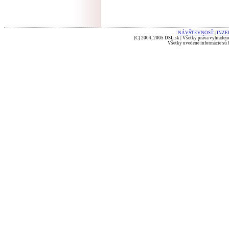
NÁVŠTEVNOSŤ
|
INZE
(C) 2004, 2005 DSL.sk | Všetky práva vyhradené
Všetky uvedené informácie sú b