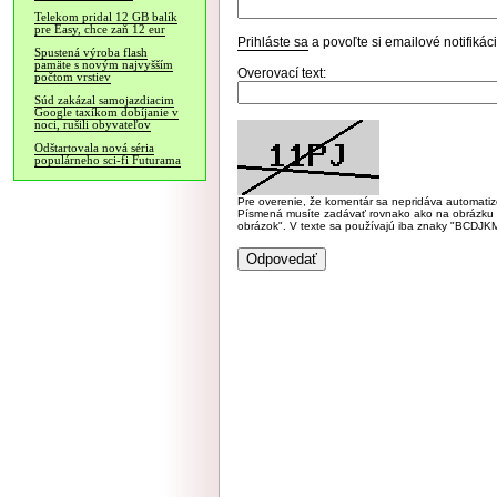
Telekom pridal 12 GB balík
pre Easy, chce zaň 12 eur
Prihláste sa
a povoľte si emailové notifiká
Spustená výroba flash
pamäte s novým najvyšším
Overovací text:
počtom vrstiev
Súd zakázal samojazdiacim
Google taxíkom dobíjanie v
noci, rušili obyvateľov
Odštartovala nová séria
populárneho sci-fi Futurama
Pre overenie, že komentár sa nepridáva automatizov
Písmená musíte zadávať rovnako ako na obrázku veľk
obrázok". V texte sa používajú iba znaky "BC