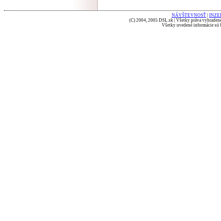
NÁVŠTEVNOSŤ
|
INZE
(C) 2004, 2005 DSL.sk | Všetky práva vyhradené
Všetky uvedené informácie sú b