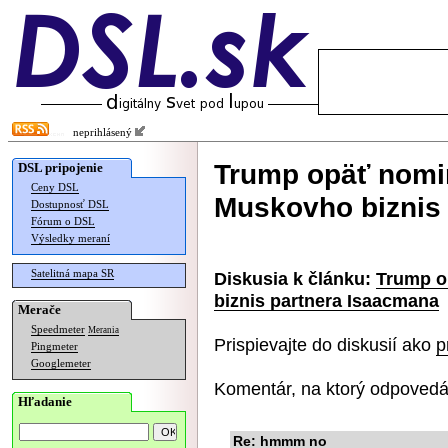
neprihlásený
Trump opäť nomi
DSL pripojenie
Ceny DSL
Muskovho biznis
Dostupnosť DSL
Fórum o DSL
Výsledky meraní
Satelitná mapa SR
Diskusia k článku:
Trump o
biznis partnera Isaacmana
Merače
Speedmeter
Merania
Prispievajte do diskusií ako
p
Pingmeter
Googlemeter
Komentár, na ktorý odpovedá
Hľadanie
Re: hmmm no