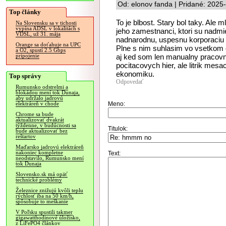
Od: elonov fanda | Pridané: 2025
Top články
To je blbost. Stary bol taky. Ale m
Na Slovensku sa v tichosti
vypína ADSL v lokalitách s
jeho zamestnanci, ktori su nadmie
VDSL, už 31. mája
nadnarodnu, uspesnu korporaciu a
Orange sa doťahuje na UPC
Plne s nim suhlasim vo vsetkom co
a O2, spustí 2.5 Gbps
aj ked som len manualny pracovn
pripojenie
pocitacovych hier, ale litrik m
ekonomiku.
Top správy
Odpovedať
Rumunsko odstrelmi a
blokádou mení tok Dunaja,
aby udržalo jadrovú
Meno:
elektráreň v chode
Chrome sa bude
aktualizovať dvakrát
týždenne, v budúcnosti sa
Titulok:
bude aktualizovať bez
reštartov
Maďarsko jadrovú elektráreň
nakoniec kompletne
Text:
neodstavilo, Rumunsko mení
tok Dunaja
Slovensko.sk má opäť
technické problémy
Železnice znižujú kvôli teplu
rýchlosť iba na 50 km/h,
spôsobuje to meškanie
V Poľsku spustili takmer
gigawatthodinové úložisko,
z LiFePO4 článkov