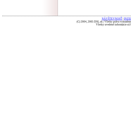
NÁVŠTEVNOSŤ
|
INZE
(C) 2004, 2005 DSL.sk | Všetky práva vyhradené
Všetky uvedené informácie sú b