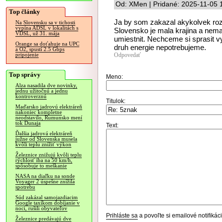
Od: XMen | Pridané: 2025-11-05 
Top články
Ja by som zakazal akykolvek roz
Na Slovensku sa v tichosti
vypína ADSL v lokalitách s
Slovensko je mala krajina a nema
VDSL, už 31. mája
umiestnit. Nechceme si sprasit v
Orange sa doťahuje na UPC
druh energie nepotrebujeme.
a O2, spustí 2.5 Gbps
Odpovedať
pripojenie
Top správy
Meno:
Alza nasadila dve novinky,
jednu užitočnú a jednu
kontroverznú
Titulok:
Maďarsko jadrovú elektráreň
nakoniec kompletne
neodstavilo, Rumunsko mení
tok Dunaja
Text:
Ďalšia jadrová elektráreň
južne od Slovenska musela
kvôli teplu znížiť výkon
Železnice znižujú kvôli teplu
rýchlosť iba na 50 km/h,
spôsobuje to meškanie
NASA na diaľku na sonde
Voyager 2 úspešne znížila
spotrebu
Súd zakázal samojazdiacim
Google taxíkom dobíjanie v
noci, rušili obyvateľov
Prihláste sa
a povoľte si emailové notifiká
Železnice predávajú dve