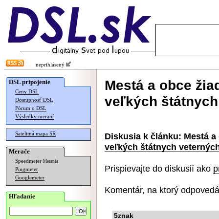
neprihlásený
Mestá a obce žia
DSL pripojenie
Ceny DSL
veľkých štátnych
Dostupnosť DSL
Fórum o DSL
Výsledky meraní
Satelitná mapa SR
Diskusia k článku:
Mestá a 
veľkých štátnych veternýc
Merače
Speedmeter
Merania
Prispievajte do diskusií ako
p
Pingmeter
Googlemeter
Komentár, na ktorý odpovedá
Hľadanie
5znak