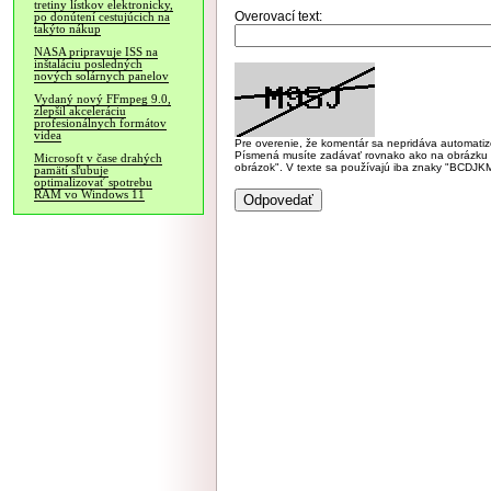
tretiny lístkov elektronicky,
Overovací text:
po donútení cestujúcich na
takýto nákup
NASA pripravuje ISS na
inštaláciu posledných
nových solárnych panelov
Vydaný nový FFmpeg 9.0,
zlepšil akceleráciu
profesionálnych formátov
videa
Pre overenie, že komentár sa nepridáva automatizov
Písmená musíte zadávať rovnako ako na obrázku veľk
Microsoft v čase drahých
obrázok". V texte sa používajú iba znaky "BC
pamätí sľubuje
optimalizovať spotrebu
RAM vo Windows 11