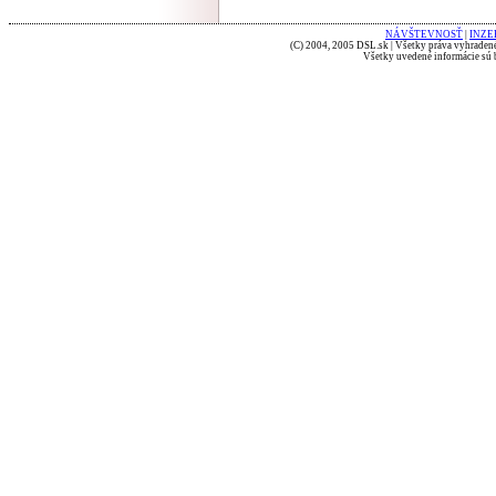
NÁVŠTEVNOSŤ
|
INZE
(C) 2004, 2005 DSL.sk | Všetky práva vyhradené
Všetky uvedené informácie sú b