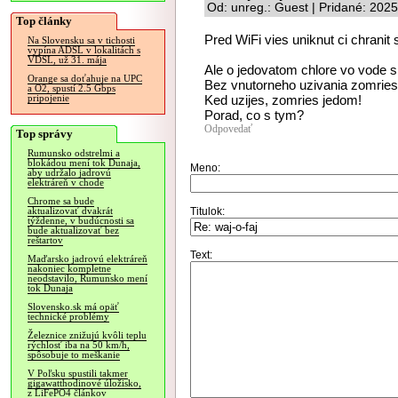
Od: unreg.: Guest | Pridané: 202
Top články
Pred WiFi vies uniknut ci chranit 
Na Slovensku sa v tichosti
vypína ADSL v lokalitách s
VDSL, už 31. mája
Ale o jedovatom chlore vo vode s
Orange sa doťahuje na UPC
Bez vnutorneho uzivania zomri
a O2, spustí 2.5 Gbps
Ked uzijes, zomries jedom!
pripojenie
Porad, co s tym?
Odpovedať
Top správy
Rumunsko odstrelmi a
blokádou mení tok Dunaja,
Meno:
aby udržalo jadrovú
elektráreň v chode
Chrome sa bude
Titulok:
aktualizovať dvakrát
týždenne, v budúcnosti sa
bude aktualizovať bez
reštartov
Text:
Maďarsko jadrovú elektráreň
nakoniec kompletne
neodstavilo, Rumunsko mení
tok Dunaja
Slovensko.sk má opäť
technické problémy
Železnice znižujú kvôli teplu
rýchlosť iba na 50 km/h,
spôsobuje to meškanie
V Poľsku spustili takmer
gigawatthodinové úložisko,
z LiFePO4 článkov