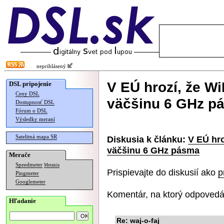
neprihlásený
V EÚ hrozí, že W
DSL pripojenie
Ceny DSL
väčšinu 6 GHz p
Dostupnosť DSL
Fórum o DSL
Výsledky meraní
Satelitná mapa SR
Diskusia k článku:
V EÚ hr
väčšinu 6 GHz pásma
Merače
Speedmeter
Merania
Prispievajte do diskusií ako
p
Pingmeter
Googlemeter
Komentár, na ktorý odpovedá
Hľadanie
Re: waj-o-faj