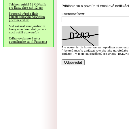
Telekom pridal 12 GB balík
Prihláste sa
a povoľte si emailové notifiká
pre Easy, chce zaň 12 eur
Spustená výroba flash
Overovací text:
pamäte s novým najvyšším
počtom vrstiev
Súd zakázal samojazdiacim
Google taxíkom dobíjanie v
noci, rušili obyvateľov
Odštartovala nová séria
populárneho sci-fi Futurama
Pre overenie, že komentár sa nepridáva automatizov
Písmená musíte zadávať rovnako ako na obrázku veľk
obrázok". V texte sa používajú iba znaky "BC