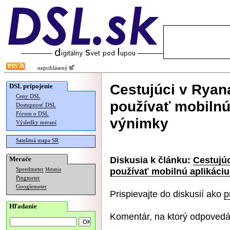
neprihlásený
Cestujúci v Ryan
DSL pripojenie
Ceny DSL
používať mobilnú 
Dostupnosť DSL
Fórum o DSL
výnimky
Výsledky meraní
Satelitná mapa SR
Diskusia k článku:
Cestujú
Merače
používať mobilnú aplikáciu
Speedmeter
Merania
Pingmeter
Googlemeter
Prispievajte do diskusií ako
p
Hľadanie
Komentár, na ktorý odpovedá