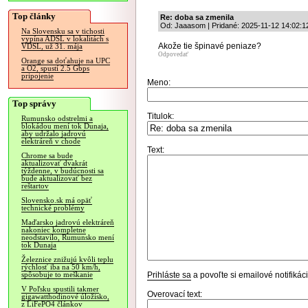
Top články
Re: doba sa zmenila
Od: Jaaasom | Pridané: 2025-11-12 14:02:1
Na Slovensku sa v tichosti
vypína ADSL v lokalitách s
Akože tie špinavé peniaze?
VDSL, už 31. mája
Odpovedať
Orange sa doťahuje na UPC
a O2, spustí 2.5 Gbps
pripojenie
Meno:
Top správy
Titulok:
Rumunsko odstrelmi a
blokádou mení tok Dunaja,
aby udržalo jadrovú
elektráreň v chode
Text:
Chrome sa bude
aktualizovať dvakrát
týždenne, v budúcnosti sa
bude aktualizovať bez
reštartov
Slovensko.sk má opäť
technické problémy
Maďarsko jadrovú elektráreň
nakoniec kompletne
neodstavilo, Rumunsko mení
tok Dunaja
Železnice znižujú kvôli teplu
rýchlosť iba na 50 km/h,
Prihláste sa
a povoľte si emailové notifiká
spôsobuje to meškanie
V Poľsku spustili takmer
Overovací text:
gigawatthodinové úložisko,
z LiFePO4 článkov