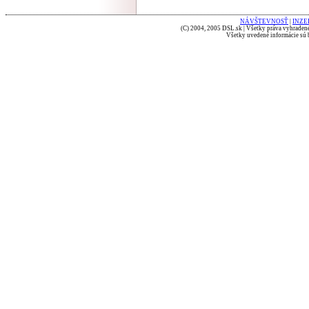
NÁVŠTEVNOSŤ
|
INZE
(C) 2004, 2005 DSL.sk | Všetky práva vyhradené
Všetky uvedené informácie sú b