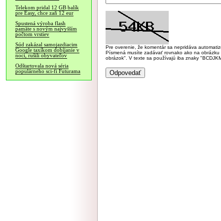
Telekom pridal 12 GB balík
pre Easy, chce zaň 12 eur
Spustená výroba flash
pamäte s novým najvyšším
počtom vrstiev
Súd zakázal samojazdiacim
Pre overenie, že komentár sa nepridáva automatizov
Google taxíkom dobíjanie v
Písmená musíte zadávať rovnako ako na obrázku veľk
noci, rušili obyvateľov
obrázok". V texte sa používajú iba znaky "BC
Odštartovala nová séria
populárneho sci-fi Futurama