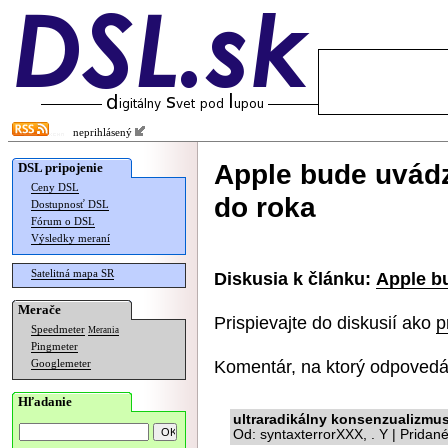
neprihlásený
Apple bude uvádz
DSL pripojenie
Ceny DSL
do roka
Dostupnosť DSL
Fórum o DSL
Výsledky meraní
Satelitná mapa SR
Diskusia k článku:
Apple b
Merače
Prispievajte do diskusií ako
p
Speedmeter
Merania
Pingmeter
Komentár, na ktorý odpovedá
Googlemeter
Hľadanie
ultraradikálny konsenzualizmu
Od: syntaxterrorXXX, . Y | Pridan