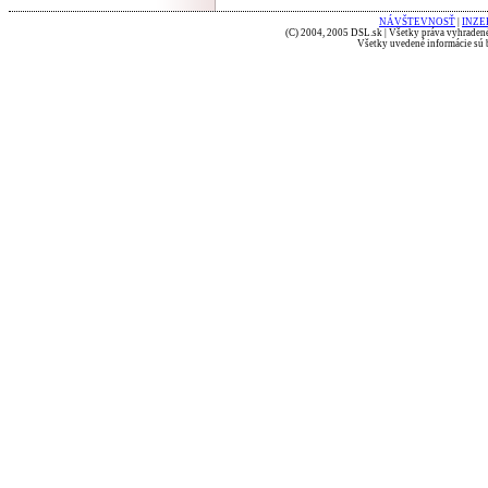
NÁVŠTEVNOSŤ
|
INZE
(C) 2004, 2005 DSL.sk | Všetky práva vyhradené
Všetky uvedené informácie sú b