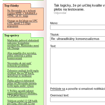
Tak logicky, že pri určitej kvalit
Top články
plebs na testovanie.
Na Slovensku sa v tichosti
Odpovedať
vypína ADSL v lokalitách s
VDSL, už 31. mája
Orange sa doťahuje na UPC
Meno:
a O2, spustí 2.5 Gbps
pripojenie
Titulok:
Top správy
Maďarsko jadrovú elektráreň
nakoniec kompletne
neodstavilo, Rumunsko mení
Text:
tok Dunaja
Alza nasadila dve novinky,
jednu užitočnú a jednu
kontroverznú
Slovensko.sk má opäť
technické problémy
Železnice znižujú kvôli teplu
rýchlosť iba na 50 km/h,
spôsobuje to meškanie
Ďalšia jadrová elektráreň
južne od Slovenska musela
kvôli teplu znížiť výkon
Prihláste sa
a povoľte si emailové notifiká
V Poľsku spustili takmer
gigawatthodinové úložisko,
Overovací text:
z LiFePO4 článkov
Telekom pridal 12 GB balík
pre Easy, chce zaň 12 eur