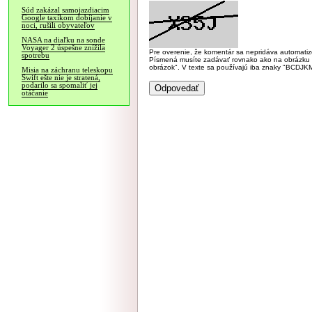
Súd zakázal samojazdiacim
Google taxíkom dobíjanie v
noci, rušili obyvateľov
NASA na diaľku na sonde
Voyager 2 úspešne znížila
Pre overenie, že komentár sa nepridáva automatizov
spotrebu
Písmená musíte zadávať rovnako ako na obrázku veľk
obrázok". V texte sa používajú iba znaky "BC
Misia na záchranu teleskopu
Swift ešte nie je stratená,
podarilo sa spomaliť jej
otáčanie