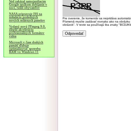
Súd zakázal samojazdiacim
Google taxíkom dobíjanie v
noci, rušili obyvateľov
NASA pripravuje ISS na
inštaláciu posledných
Pre overenie, že komentár sa nepridáva automatizov
nových solárnych panelov
Písmená musíte zadávať rovnako ako na obrázku veľk
obrázok". V texte sa používajú iba znaky "BC
Vydaný nový FFmpeg 9.0,
zlepšil akceleráciu
profesionálnych formátov
videa
Microsoft v čase drahých
pamätí sľubuje
optimalizovať spotrebu
RAM vo Windows 11