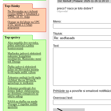
Od: fdsfsdf | Pridané: 2025-11-26 11:20:13
Top články
preco? naco je toto dobre?
Na Slovensku sa v tichosti
Odpovedať
vypína ADSL v lokalitách s
VDSL, už 31. mája
Meno:
Orange sa doťahuje na UPC
a O2, spustí 2.5 Gbps
pripojenie
Titulok:
Top správy
Alza nasadila dve novinky,
jednu užitočnú a jednu
Text:
kontroverznú
Maďarsko jadrovú elektráreň
nakoniec kompletne
neodstavilo, Rumunsko mení
tok Dunaja
Ďalšia jadrová elektráreň
južne od Slovenska musela
kvôli teplu znížiť výkon
Železnice znižujú kvôli teplu
rýchlosť iba na 50 km/h,
spôsobuje to meškanie
Železnice predávajú dve
Prihláste sa
a povoľte si emailové notifiká
tretiny lístkov elektronicky,
po donútení cestujúcich na
takýto nákup
Overovací text:
NASA na diaľku na sonde
Voyager 2 úspešne znížila
spotrebu