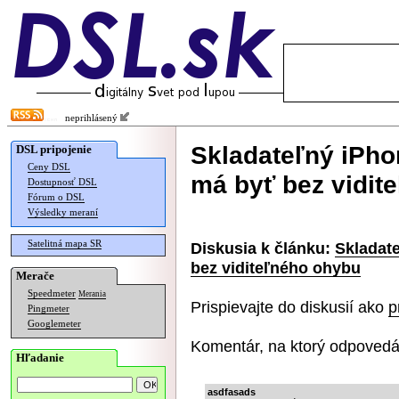
neprihlásený
Skladateľný iPho
DSL pripojenie
Ceny DSL
má byť bez vidit
Dostupnosť DSL
Fórum o DSL
Výsledky meraní
Satelitná mapa SR
Diskusia k článku:
Skladate
bez viditeľného ohybu
Merače
Speedmeter
Merania
Prispievajte do diskusií ako
p
Pingmeter
Googlemeter
Komentár, na ktorý odpovedá
Hľadanie
asdfasads