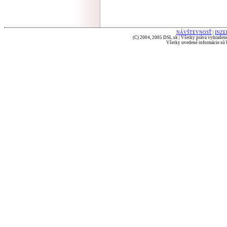
NÁVŠTEVNOSŤ
|
INZE
(C) 2004, 2005 DSL.sk | Všetky práva vyhradené
Všetky uvedené informácie sú b