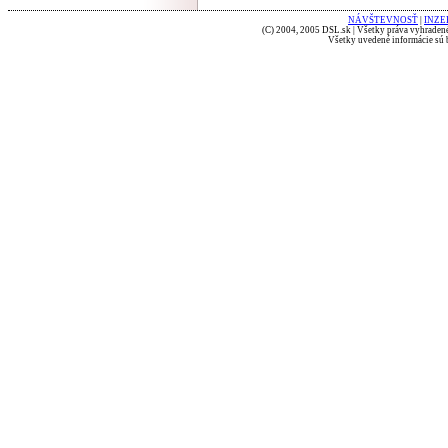
NÁVŠTEVNOSŤ
|
INZE
(C) 2004, 2005 DSL.sk | Všetky práva vyhradené
Všetky uvedené informácie sú b