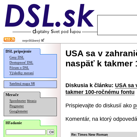
neprihlásený
USA sa v zahranič
DSL pripojenie
Ceny DSL
naspäť k takmer 
Dostupnosť DSL
Fórum o DSL
Výsledky meraní
Satelitná mapa SR
Diskusia k článku:
USA sa v
takmer 100-ročnému fontu
Merače
Speedmeter
Merania
Prispievajte do diskusií ako
p
Pingmeter
Googlemeter
Komentár, na ktorý odpovedá
Hľadanie
Re: Times New Roman