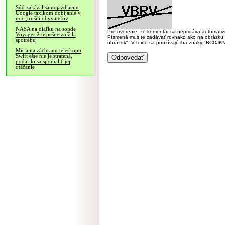
Súd zakázal samojazdiacim
Google taxíkom dobíjanie v
noci, rušili obyvateľov
NASA na diaľku na sonde
Pre overenie, že komentár sa nepridáva automatizov
Voyager 2 úspešne znížila
Písmená musíte zadávať rovnako ako na obrázku veľk
spotrebu
obrázok". V texte sa používajú iba znaky "BC
Misia na záchranu teleskopu
Swift ešte nie je stratená,
podarilo sa spomaliť jej
otáčanie