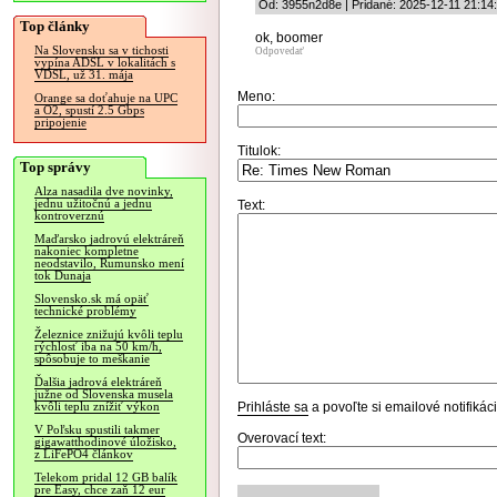
Od: 3955n2d8e | Pridané: 2025-12-11 21:14
Top články
ok, boomer
Na Slovensku sa v tichosti
Odpovedať
vypína ADSL v lokalitách s
VDSL, už 31. mája
Meno:
Orange sa doťahuje na UPC
a O2, spustí 2.5 Gbps
pripojenie
Titulok:
Top správy
Alza nasadila dve novinky,
jednu užitočnú a jednu
Text:
kontroverznú
Maďarsko jadrovú elektráreň
nakoniec kompletne
neodstavilo, Rumunsko mení
tok Dunaja
Slovensko.sk má opäť
technické problémy
Železnice znižujú kvôli teplu
rýchlosť iba na 50 km/h,
spôsobuje to meškanie
Ďalšia jadrová elektráreň
južne od Slovenska musela
Prihláste sa
a povoľte si emailové notifiká
kvôli teplu znížiť výkon
V Poľsku spustili takmer
Overovací text:
gigawatthodinové úložisko,
z LiFePO4 článkov
Telekom pridal 12 GB balík
pre Easy, chce zaň 12 eur