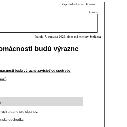
Za poslednú hodinu: 42 meraní
inzercia
Piatok, 7. augusta 2026, dnes má meniny
Štefánia
domácnosti budú výrazne
y
mácnosti budú výrazne závisieť od spotreby
ateľ
.
11
elych a dane pre ciganov.
anske dochodky.