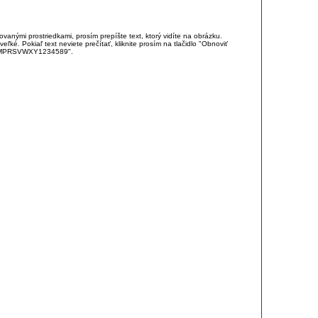
anými prostriedkami, prosím prepíšte text, ktorý vidíte na obrázku.
é. Pokiaľ text neviete prečítať, kliknite prosím na tlačidlo "Obnoviť
DJKMPRSVWXY1234589".