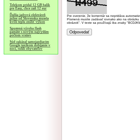
Telekom pridal 12 GB balík
pre Easy, chce zaň 12 eur
Ďalšia jadrová elektráreň
Pre overenie, že komentár sa nepridáva automatizov
južne od Slovenska musela
Písmená musíte zadávať rovnako ako na obrázku veľk
kvôli teplu znížiť výkon
obrázok". V texte sa používajú iba znaky "BC
Spustená výroba flash
pamäte s novým najvyšším
počtom vrstiev
Súd zakázal samojazdiacim
Google taxíkom dobíjanie v
noci, rušili obyvateľov