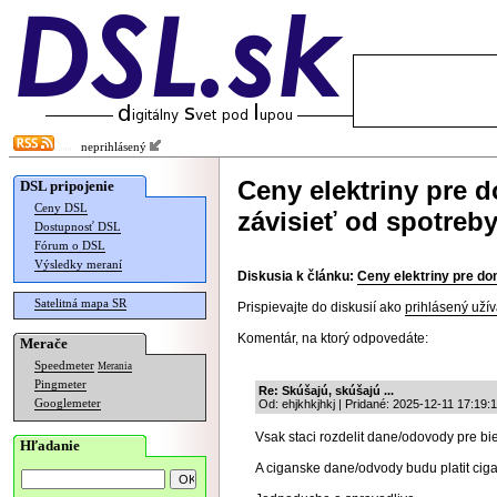
neprihlásený
Ceny elektriny pre 
DSL pripojenie
Ceny DSL
závisieť od spotreb
Dostupnosť DSL
Fórum o DSL
Výsledky meraní
Diskusia k článku:
Ceny elektriny pre do
Satelitná mapa SR
Prispievajte do diskusií ako
prihlásený užív
Komentár, na ktorý odpovedáte:
Merače
Speedmeter
Merania
Pingmeter
Re: Skúšajú, skúšajú ...
Googlemeter
Od: ehjkhkjhkj | Pridané: 2025-12-11 17:19:
Vsak staci rozdelit dane/odovody pre bi
Hľadanie
A ciganske dane/odvody budu platit cig