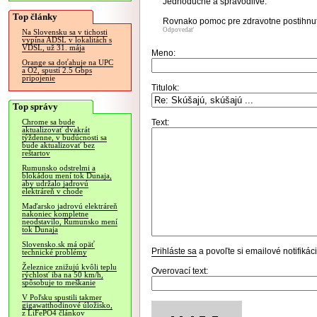
Jednoduche a spravodlive.
Top články
Rovnako pomoc pre zdravotne postihnut
Odpovedať
Na Slovensku sa v tichosti
vypína ADSL v lokalitách s
VDSL, už 31. mája
Meno:
Orange sa doťahuje na UPC
a O2, spustí 2.5 Gbps
pripojenie
Titulok:
Top správy
Text:
Chrome sa bude
aktualizovať dvakrát
týždenne, v budúcnosti sa
bude aktualizovať bez
reštartov
Rumunsko odstrelmi a
blokádou mení tok Dunaja,
aby udržalo jadrovú
elektráreň v chode
Maďarsko jadrovú elektráreň
nakoniec kompletne
neodstavilo, Rumunsko mení
tok Dunaja
Slovensko.sk má opäť
Prihláste sa
a povoľte si emailové notifiká
technické problémy
Železnice znižujú kvôli teplu
Overovací text:
rýchlosť iba na 50 km/h,
spôsobuje to meškanie
V Poľsku spustili takmer
gigawatthodinové úložisko,
z LiFePO4 článkov