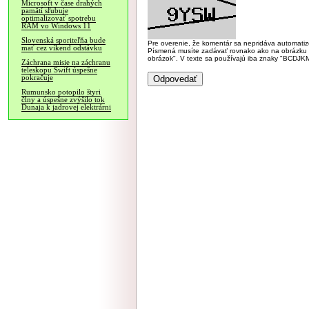
Microsoft v čase drahých
pamätí sľubuje
optimalizovať spotrebu
RAM vo Windows 11
Slovenská sporiteľňa bude
Pre overenie, že komentár sa nepridáva automatizov
mať cez víkend odstávku
Písmená musíte zadávať rovnako ako na obrázku veľk
obrázok". V texte sa používajú iba znaky "BC
Záchrana misie na záchranu
teleskopu Swift úspešne
pokračuje
Rumunsko potopilo štyri
člny a úspešne zvýšilo tok
Dunaja k jadrovej elektrárni