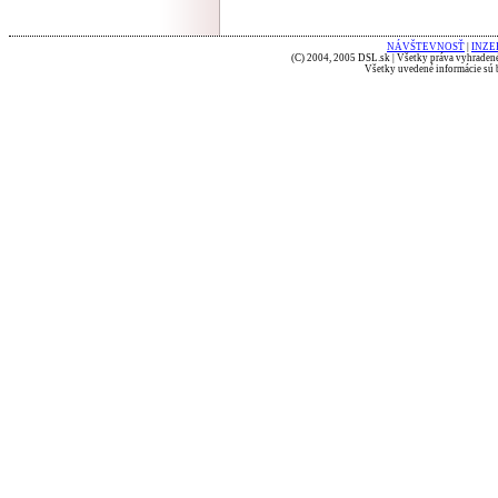
NÁVŠTEVNOSŤ
|
INZE
(C) 2004, 2005 DSL.sk | Všetky práva vyhradené
Všetky uvedené informácie sú b