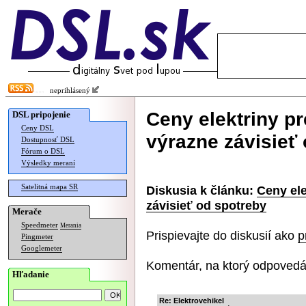
neprihlásený
Ceny elektriny p
DSL pripojenie
Ceny DSL
výrazne závisieť
Dostupnosť DSL
Fórum o DSL
Výsledky meraní
Satelitná mapa SR
Diskusia k článku:
Ceny el
závisieť od spotreby
Merače
Speedmeter
Merania
Prispievajte do diskusií ako
p
Pingmeter
Googlemeter
Komentár, na ktorý odpovedá
Hľadanie
Re: Elektrovehikel