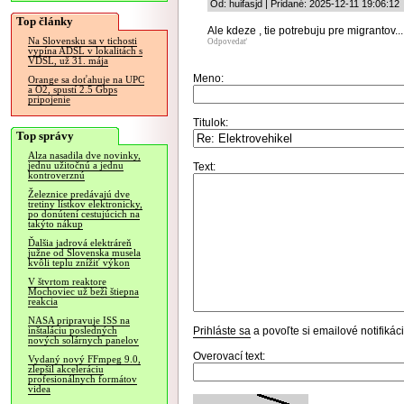
Od: huifasjd | Pridané: 2025-12-11 19:06:12
Top články
Ale kdeze , tie potrebuju pre migrantov...
Na Slovensku sa v tichosti
Odpovedať
vypína ADSL v lokalitách s
VDSL, už 31. mája
Meno:
Orange sa doťahuje na UPC
a O2, spustí 2.5 Gbps
pripojenie
Titulok:
Top správy
Alza nasadila dve novinky,
jednu užitočnú a jednu
Text:
kontroverznú
Železnice predávajú dve
tretiny lístkov elektronicky,
po donútení cestujúcich na
takýto nákup
Ďalšia jadrová elektráreň
južne od Slovenska musela
kvôli teplu znížiť výkon
V štvrtom reaktore
Mochoviec už beží štiepna
reakcia
NASA pripravuje ISS na
Prihláste sa
a povoľte si emailové notifiká
inštaláciu posledných
nových solárnych panelov
Overovací text:
Vydaný nový FFmpeg 9.0,
zlepšil akceleráciu
profesionálnych formátov
videa